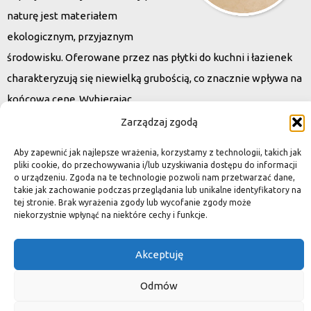
naturę jest materiałem
ekologicznym, przyjaznym
środowisku. Oferowane przez nas płytki do kuchni i łazienek
charakteryzują się niewielką grubością, co znacznie wpływa na
końcową cenę. Wybierając
kamień naturalny zapewniacie sobie pełen indywidualizm –
Zarządzaj zgodą
dzięki niepowtarzalności każdej płytki stworzona przez Was
Aby zapewnić jak najlepsze wrażenia, korzystamy z technologii, takich jak
przestrzeń,
pliki cookie, do przechowywania i/lub uzyskiwania dostępu do informacji
o urządzeniu. Zgoda na te technologie pozwoli nam przetwarzać dane,
ściana, posadzka będzie niepowtarzalna i znacznie podniesie
takie jak zachowanie podczas przeglądania lub unikalne identyfikatory na
standard.
tej stronie. Brak wyrażenia zgody lub wycofanie zgody może
niekorzystnie wpłynąć na niektóre cechy i funkcje.
Akceptuję
Okiem dekoratora
Odmów