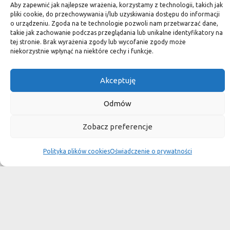
standard.
Aby zapewnić jak najlepsze wrażenia, korzystamy z technologii, takich jak
pliki cookie, do przechowywania i/lub uzyskiwania dostępu do informacji
o urządzeniu. Zgoda na te technologie pozwoli nam przetwarzać dane,
takie jak zachowanie podczas przeglądania lub unikalne identyfikatory na
tej stronie. Brak wyrażenia zgody lub wycofanie zgody może
Okiem dekoratora
niekorzystnie wpłynąć na niektóre cechy i funkcje.
Akceptuję
Płytki granitowe kamienne są niepowtarzalnym materiałem.
Dzięki nim we własnej łazience możemy poczuć się jak w
Odmów
luksusowym
Zobacz preferencje
SPA lub w pałacu. Są tą odrobiną luksusu, na jaką możemy sobie
pozwolić, nie zapominając o praktycznym aspekcie
Polityka plików cookies
Oświadczenie o prywatności
użytkowania łazienki, czy posadzki w domu.
Granit i marmur to materiały szlachetne a jednocześnie
bardzo wytrzymałe. Marmurowe posadzki w zamkach
przetrwały wieki
i po niewielkiej renowacji znów cieszą oko, czego nie można