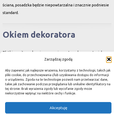
ściana, posadzka będzie niepowtarzalna i znacznie podniesie
standard.
Okiem dekoratora
Płytki granitowe kamienne są niepowtarzalnym materiałem.
Zarządzaj zgodą
Dzięki nim we własnej łazience możemy poczuć się jak w
luksusowym
Aby zapewnić jak najlepsze wrażenia, korzystamy z technologii, takich jak
SPA lub w pałacu. Są tą odrobiną luksusu, na jaką możemy sobie
pliki cookie, do przechowywania i/lub uzyskiwania dostępu do informacji
o urządzeniu. Zgoda na te technologie pozwoli nam przetwarzać dane,
pozwolić, nie zapominając o praktycznym aspekcie
takie jak zachowanie podczas przeglądania lub unikalne identyfikatory na
tej stronie. Brak wyrażenia zgody lub wycofanie zgody może
użytkowania łazienki, czy posadzki w domu.
niekorzystnie wpłynąć na niektóre cechy i funkcje.
Granit i marmur to materiały szlachetne a jednocześnie
bardzo wytrzymałe. Marmurowe posadzki w zamkach
Akceptuję
przetrwały wieki