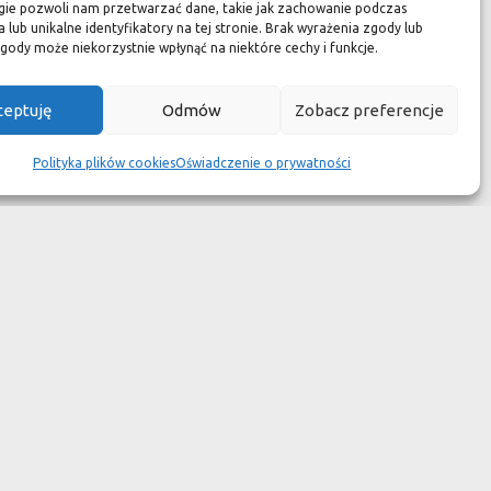
zuć się jak w luksusowym
gie pozwoli nam przetwarzać dane, takie jak zachowanie podczas
 lub unikalne identyfikatory na tej stronie. Brak wyrażenia zgody lub
 aspekcie
gody może niekorzystnie wpłynąć na niektóre cechy i funkcje.
kach przetrwały wieki
ceptuję
Odmów
Zobacz preferencje
wotność jest dużo krótsza.
Polityka plików cookies
Oświadczenie o prywatności
ym dziełem sztuki."