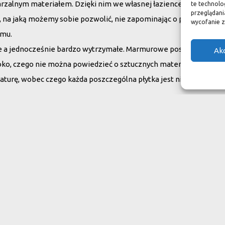
arzalnym materiałem. Dzięki nim we własnej łazience możemy poc
te technolo
przeglądania
su, na jaką możemy sobie pozwolić, nie zapominając o praktycznym
wycofanie z
omu.
ne a jednocześnie bardzo wytrzymałe. Marmurowe posadzki w zam
Ak
oko, czego nie można powiedzieć o sztucznych materiałach, ich ży
aturę, wobec czego każda poszczególna płytka jest niepowtarzaln
do swojego domu
ranit
Inne