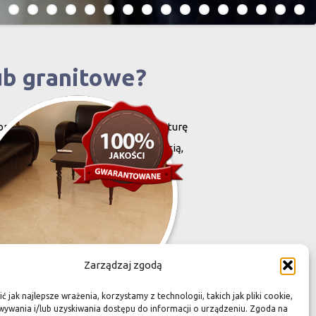
ub granitowe?
projektowany i stworzony przez naturę
harakteryzują się niewielką grubością,
zona przez Was przestrzeń,
Zarządzaj zgodą
 jak najlepsze wrażenia, korzystamy z technologii, takich jak pliki cookie,
ywania i/lub uzyskiwania dostępu do informacji o urządzeniu. Zgoda na