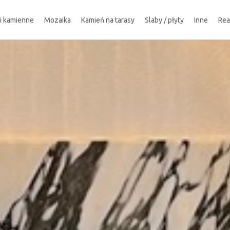
ki kamienne
Mozaika
Kamień na tarasy
Slaby / płyty
Inne
Rea
!