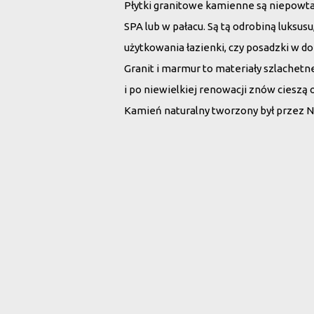
Płytki granitowe kamienne są niepowt
SPA lub w pałacu. Są tą odrobiną luksu
użytkowania łazienki, czy posadzki w d
Granit i marmur to materiały szlachet
i po niewielkiej renowacji znów cieszą 
Kamień naturalny tworzony był przez N
Wybierz płytki 
Rodzaj kamienia:
Wszystko
Marmur
G
Szukaj po nazwie: