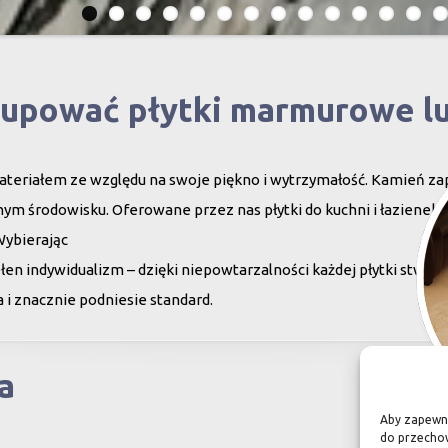
kupować płytki marmurowe l
teriałem ze względu na swoje piękno i wytrzymałość. Kamień za
ym środowisku. Oferowane przez nas płytki do kuchni i łazienek c
Wybierając
en indywidualizm – dzięki niepowtarzalności każdej płytki stwor
 i znacznie podniesie standard.
a
Aby zapewnić
do przechow