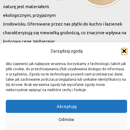
naturę jest materiałem
ekologicznym, przyjaznym
środowisku. Oferowane przez nas płytki do kuchni i łazienek
charakteryzują się niewielką grubością, co znacznie wpływa na
końcową cenę. Wybierając
kamień naturalny zapewniacie sobie pełen indywidualizm –
Zarządzaj zgodą
dzięki niepowtarzalności każdej płytki stworzona przez Was
Aby zapewnić jak najlepsze wrażenia, korzystamy z technologii, takich jak
przestrzeń,
pliki cookie, do przechowywania i/lub uzyskiwania dostępu do informacji
o urządzeniu. Zgoda na te technologie pozwoli nam przetwarzać dane,
ściana, posadzka będzie niepowtarzalna i znacznie podniesie
takie jak zachowanie podczas przeglądania lub unikalne identyfikatory na
standard.
tej stronie. Brak wyrażenia zgody lub wycofanie zgody może
niekorzystnie wpłynąć na niektóre cechy i funkcje.
Akceptuję
Okiem dekoratora
Odmów