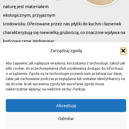
naturę jest materiałem
ekologicznym, przyjaznym
środowisku. Oferowane przez nas płytki do kuchni i łazienek
charakteryzują się niewielką grubością, co znacznie wpływa na
końcową cenę. Wybierając
kamień naturalny zapewniacie sobie pełen indywidualizm –
Zarządzaj zgodą
dzięki niepowtarzalności każdej płytki stworzona przez Was
Aby zapewnić jak najlepsze wrażenia, korzystamy z technologii, takich jak
przestrzeń,
pliki cookie, do przechowywania i/lub uzyskiwania dostępu do informacji
o urządzeniu. Zgoda na te technologie pozwoli nam przetwarzać dane,
ściana, posadzka będzie niepowtarzalna i znacznie podniesie
takie jak zachowanie podczas przeglądania lub unikalne identyfikatory na
standard.
tej stronie. Brak wyrażenia zgody lub wycofanie zgody może
niekorzystnie wpłynąć na niektóre cechy i funkcje.
Akceptuję
Okiem dekoratora
Odmów