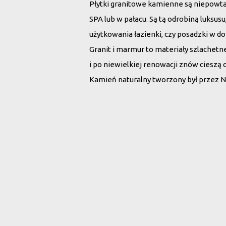
Płytki granitowe kamienne są niepowt
SPA lub w pałacu. Są tą odrobiną luksu
użytkowania łazienki, czy posadzki w d
Granit i marmur to materiały szlachet
i po niewielkiej renowacji znów cieszą 
Kamień naturalny tworzony był przez N
Wybierz płytki 
Rodzaj kamienia:
Wszystko
Marmur
G
Szukaj po nazwie: