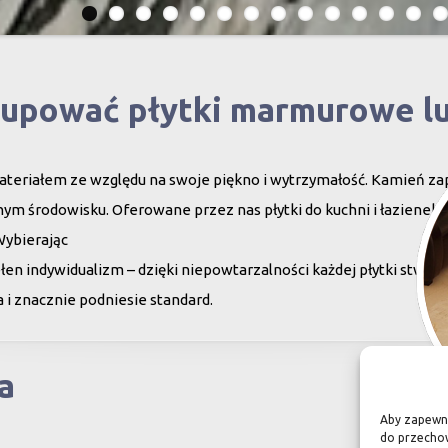
kupować płytki marmurowe l
teriałem ze względu na swoje piękno i wytrzymałość. Kamień za
ym środowisku. Oferowane przez nas płytki do kuchni i łazienek c
Wybierając
en indywidualizm – dzięki niepowtarzalności każdej płytki stwor
 i znacznie podniesie standard.
a
Aby zapewnić
do przechow