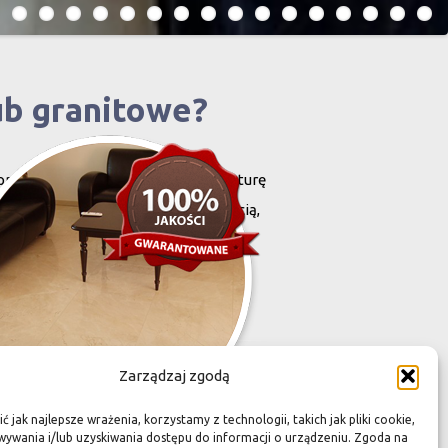
ub granitowe?
projektowany i stworzony przez naturę
harakteryzują się niewielką grubością,
zona przez Was przestrzeń,
Zarządzaj zgodą
 jak najlepsze wrażenia, korzystamy z technologii, takich jak pliki cookie,
ywania i/lub uzyskiwania dostępu do informacji o urządzeniu. Zgoda na