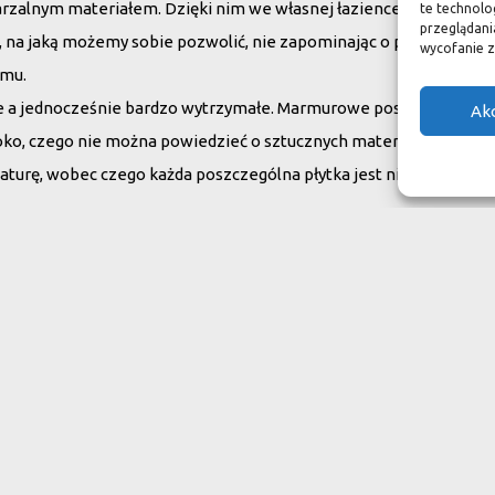
arzalnym materiałem. Dzięki nim we własnej łazience możemy poc
te technolo
przeglądania
su, na jaką możemy sobie pozwolić, nie zapominając o praktycznym
wycofanie z
omu.
ne a jednocześnie bardzo wytrzymałe. Marmurowe posadzki w zam
Ak
oko, czego nie można powiedzieć o sztucznych materiałach, ich ży
aturę, wobec czego każda poszczególna płytka jest niepowtarzaln
do swojego domu
ranit
Inne