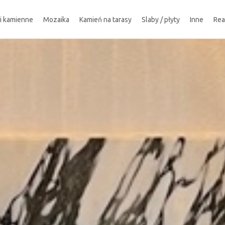
ki kamienne
Mozaika
Kamień na tarasy
Slaby / płyty
Inne
Rea
!