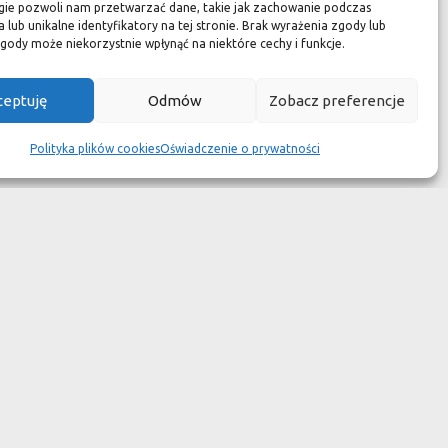
zuć się jak w luksusowym
gie pozwoli nam przetwarzać dane, takie jak zachowanie podczas
 lub unikalne identyfikatory na tej stronie. Brak wyrażenia zgody lub
 aspekcie
gody może niekorzystnie wpłynąć na niektóre cechy i funkcje.
kach przetrwały wieki
ceptuję
Odmów
Zobacz preferencje
wotność jest dużo krótsza.
Polityka plików cookies
Oświadczenie o prywatności
ym dziełem sztuki."