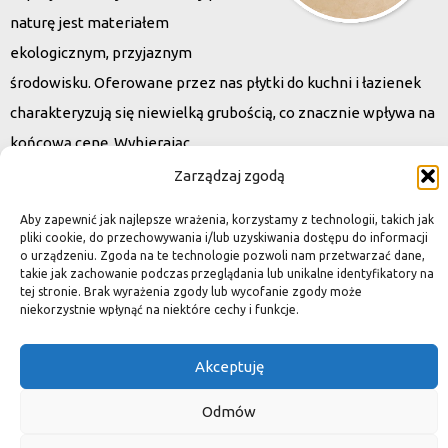
naturę jest materiałem
ekologicznym, przyjaznym
środowisku. Oferowane przez nas płytki do kuchni i łazienek
charakteryzują się niewielką grubością, co znacznie wpływa na
końcową cenę. Wybierając
kamień naturalny zapewniacie sobie pełen indywidualizm –
Zarządzaj zgodą
dzięki niepowtarzalności każdej płytki stworzona przez Was
Aby zapewnić jak najlepsze wrażenia, korzystamy z technologii, takich jak
przestrzeń,
pliki cookie, do przechowywania i/lub uzyskiwania dostępu do informacji
o urządzeniu. Zgoda na te technologie pozwoli nam przetwarzać dane,
ściana, posadzka będzie niepowtarzalna i znacznie podniesie
takie jak zachowanie podczas przeglądania lub unikalne identyfikatory na
standard.
tej stronie. Brak wyrażenia zgody lub wycofanie zgody może
niekorzystnie wpłynąć na niektóre cechy i funkcje.
Akceptuję
Okiem dekoratora
Odmów