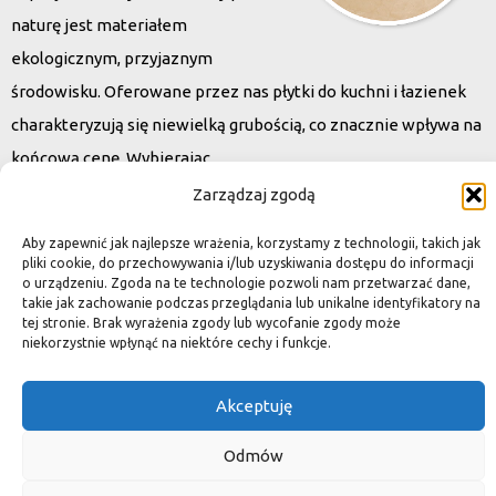
naturę jest materiałem
ekologicznym, przyjaznym
środowisku. Oferowane przez nas płytki do kuchni i łazienek
charakteryzują się niewielką grubością, co znacznie wpływa na
końcową cenę. Wybierając
kamień naturalny zapewniacie sobie pełen indywidualizm –
Zarządzaj zgodą
dzięki niepowtarzalności każdej płytki stworzona przez Was
Aby zapewnić jak najlepsze wrażenia, korzystamy z technologii, takich jak
przestrzeń,
pliki cookie, do przechowywania i/lub uzyskiwania dostępu do informacji
o urządzeniu. Zgoda na te technologie pozwoli nam przetwarzać dane,
ściana, posadzka będzie niepowtarzalna i znacznie podniesie
takie jak zachowanie podczas przeglądania lub unikalne identyfikatory na
standard.
tej stronie. Brak wyrażenia zgody lub wycofanie zgody może
niekorzystnie wpłynąć na niektóre cechy i funkcje.
Akceptuję
Okiem dekoratora
Odmów