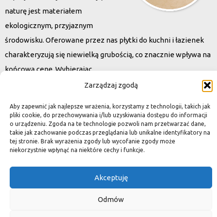
naturę jest materiałem
ekologicznym, przyjaznym
środowisku. Oferowane przez nas płytki do kuchni i łazienek
charakteryzują się niewielką grubością, co znacznie wpływa na
końcową cenę. Wybierając
kamień naturalny zapewniacie sobie pełen indywidualizm –
Zarządzaj zgodą
dzięki niepowtarzalności każdej płytki stworzona przez Was
Aby zapewnić jak najlepsze wrażenia, korzystamy z technologii, takich jak
przestrzeń,
pliki cookie, do przechowywania i/lub uzyskiwania dostępu do informacji
o urządzeniu. Zgoda na te technologie pozwoli nam przetwarzać dane,
ściana, posadzka będzie niepowtarzalna i znacznie podniesie
takie jak zachowanie podczas przeglądania lub unikalne identyfikatory na
standard.
tej stronie. Brak wyrażenia zgody lub wycofanie zgody może
niekorzystnie wpłynąć na niektóre cechy i funkcje.
Akceptuję
Okiem dekoratora
Odmów