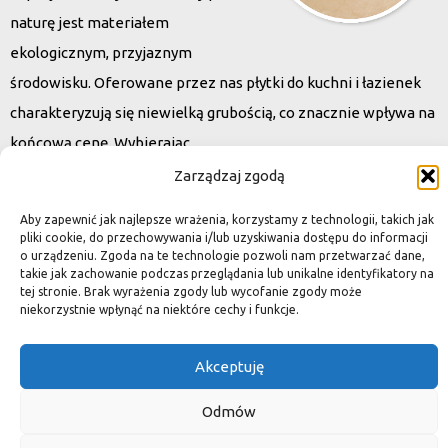
naturę jest materiałem
ekologicznym, przyjaznym
środowisku. Oferowane przez nas płytki do kuchni i łazienek
charakteryzują się niewielką grubością, co znacznie wpływa na
końcową cenę. Wybierając
kamień naturalny zapewniacie sobie pełen indywidualizm –
Zarządzaj zgodą
dzięki niepowtarzalności każdej płytki stworzona przez Was
Aby zapewnić jak najlepsze wrażenia, korzystamy z technologii, takich jak
przestrzeń,
pliki cookie, do przechowywania i/lub uzyskiwania dostępu do informacji
o urządzeniu. Zgoda na te technologie pozwoli nam przetwarzać dane,
ściana, posadzka będzie niepowtarzalna i znacznie podniesie
takie jak zachowanie podczas przeglądania lub unikalne identyfikatory na
standard.
tej stronie. Brak wyrażenia zgody lub wycofanie zgody może
niekorzystnie wpłynąć na niektóre cechy i funkcje.
Akceptuję
Okiem dekoratora
Odmów