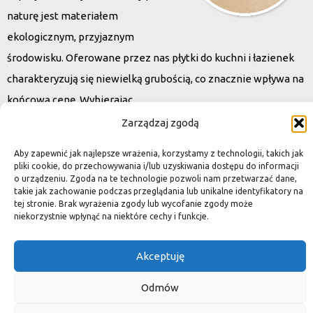
naturę jest materiałem
ekologicznym, przyjaznym
środowisku. Oferowane przez nas płytki do kuchni i łazienek
charakteryzują się niewielką grubością, co znacznie wpływa na
końcową cenę. Wybierając
kamień naturalny zapewniacie sobie pełen indywidualizm –
Zarządzaj zgodą
dzięki niepowtarzalności każdej płytki stworzona przez Was
Aby zapewnić jak najlepsze wrażenia, korzystamy z technologii, takich jak
przestrzeń,
pliki cookie, do przechowywania i/lub uzyskiwania dostępu do informacji
o urządzeniu. Zgoda na te technologie pozwoli nam przetwarzać dane,
ściana, posadzka będzie niepowtarzalna i znacznie podniesie
takie jak zachowanie podczas przeglądania lub unikalne identyfikatory na
standard.
tej stronie. Brak wyrażenia zgody lub wycofanie zgody może
niekorzystnie wpłynąć na niektóre cechy i funkcje.
Akceptuję
Okiem dekoratora
Odmów