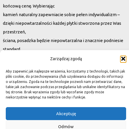
końcową cenę. Wybierając
kamień naturalny zapewniacie sobie pełen indywidualizm –
dzięki niepowtarzalności każdej płytki stworzona przez Was
przestrzeń,
ściana, posadzka będzie niepowtarzalna i znacznie podniesie
standard.
Zarządzaj zgodą
Okiem dekoratora
Aby zapewnić jak najlepsze wrażenia, korzystamy z technologii, takich jak
pliki cookie, do przechowywania i/lub uzyskiwania dostępu do informacji
o urządzeniu. Zgoda na te technologie pozwoli nam przetwarzać dane,
takie jak zachowanie podczas przeglądania lub unikalne identyfikatory na
tej stronie. Brak wyrażenia zgody lub wycofanie zgody może
Płytki granitowe kamienne są niepowtarzalnym materiałem.
niekorzystnie wpłynąć na niektóre cechy i funkcje.
Dzięki nim we własnej łazience możemy poczuć się jak w
luksusowym
Akceptuję
SPA lub w pałacu. Są tą odrobiną luksusu, na jaką możemy sobie
Odmów
pozwolić, nie zapominając o praktycznym aspekcie