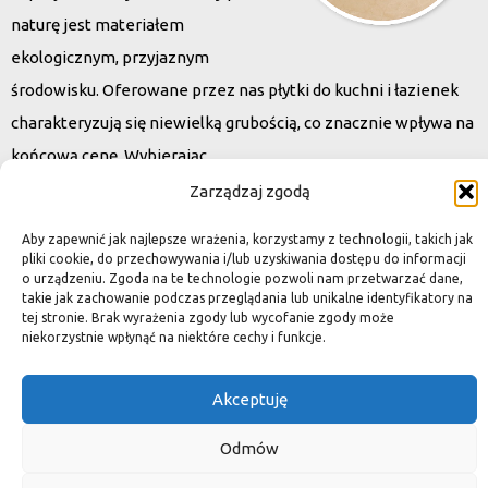
naturę jest materiałem
ekologicznym, przyjaznym
środowisku. Oferowane przez nas płytki do kuchni i łazienek
charakteryzują się niewielką grubością, co znacznie wpływa na
końcową cenę. Wybierając
kamień naturalny zapewniacie sobie pełen indywidualizm –
Zarządzaj zgodą
dzięki niepowtarzalności każdej płytki stworzona przez Was
Aby zapewnić jak najlepsze wrażenia, korzystamy z technologii, takich jak
przestrzeń,
pliki cookie, do przechowywania i/lub uzyskiwania dostępu do informacji
o urządzeniu. Zgoda na te technologie pozwoli nam przetwarzać dane,
ściana, posadzka będzie niepowtarzalna i znacznie podniesie
takie jak zachowanie podczas przeglądania lub unikalne identyfikatory na
standard.
tej stronie. Brak wyrażenia zgody lub wycofanie zgody może
niekorzystnie wpłynąć na niektóre cechy i funkcje.
Akceptuję
Okiem dekoratora
Odmów