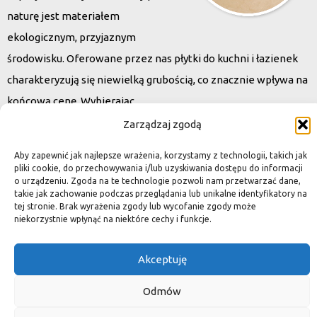
naturę jest materiałem
ekologicznym, przyjaznym
środowisku. Oferowane przez nas płytki do kuchni i łazienek
charakteryzują się niewielką grubością, co znacznie wpływa na
końcową cenę. Wybierając
kamień naturalny zapewniacie sobie pełen indywidualizm –
Zarządzaj zgodą
dzięki niepowtarzalności każdej płytki stworzona przez Was
Aby zapewnić jak najlepsze wrażenia, korzystamy z technologii, takich jak
przestrzeń,
pliki cookie, do przechowywania i/lub uzyskiwania dostępu do informacji
o urządzeniu. Zgoda na te technologie pozwoli nam przetwarzać dane,
ściana, posadzka będzie niepowtarzalna i znacznie podniesie
takie jak zachowanie podczas przeglądania lub unikalne identyfikatory na
standard.
tej stronie. Brak wyrażenia zgody lub wycofanie zgody może
niekorzystnie wpłynąć na niektóre cechy i funkcje.
Akceptuję
Okiem dekoratora
Odmów