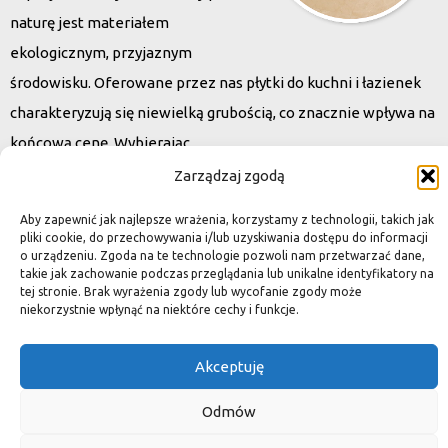
naturę jest materiałem
ekologicznym, przyjaznym
środowisku. Oferowane przez nas płytki do kuchni i łazienek
charakteryzują się niewielką grubością, co znacznie wpływa na
końcową cenę. Wybierając
kamień naturalny zapewniacie sobie pełen indywidualizm –
Zarządzaj zgodą
dzięki niepowtarzalności każdej płytki stworzona przez Was
Aby zapewnić jak najlepsze wrażenia, korzystamy z technologii, takich jak
przestrzeń,
pliki cookie, do przechowywania i/lub uzyskiwania dostępu do informacji
o urządzeniu. Zgoda na te technologie pozwoli nam przetwarzać dane,
ściana, posadzka będzie niepowtarzalna i znacznie podniesie
takie jak zachowanie podczas przeglądania lub unikalne identyfikatory na
standard.
tej stronie. Brak wyrażenia zgody lub wycofanie zgody może
niekorzystnie wpłynąć na niektóre cechy i funkcje.
Akceptuję
Okiem dekoratora
Odmów