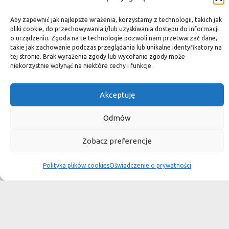
Aby zapewnić jak najlepsze wrażenia, korzystamy z technologii, takich jak
Płytki granitowe kamienne są niepowtarzalnym materiałem.
pliki cookie, do przechowywania i/lub uzyskiwania dostępu do informacji
Dzięki nim we własnej łazience możemy poczuć się jak w
o urządzeniu. Zgoda na te technologie pozwoli nam przetwarzać dane,
takie jak zachowanie podczas przeglądania lub unikalne identyfikatory na
luksusowym
tej stronie. Brak wyrażenia zgody lub wycofanie zgody może
niekorzystnie wpłynąć na niektóre cechy i funkcje.
SPA lub w pałacu. Są tą odrobiną luksusu, na jaką możemy sobie
pozwolić, nie zapominając o praktycznym aspekcie
Akceptuję
użytkowania łazienki, czy posadzki w domu.
Granit i marmur to materiały szlachetne a jednocześnie
Odmów
bardzo wytrzymałe. Marmurowe posadzki w zamkach
Zobacz preferencje
przetrwały wieki
i po niewielkiej renowacji znów cieszą oko, czego nie można
Polityka plików cookies
Oświadczenie o prywatności
powiedzieć o sztucznych materiałach, ich żywotność jest dużo
krótsza.
Kamień naturalny tworzony był przez Naturę, wobec czego
każda poszczególna płytka jest niepowtarzalnym dziełem