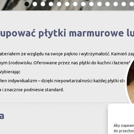
kupować płytki marmurowe l
teriałem ze względu na swoje piękno i wytrzymałość. Kamień za
ym środowisku. Oferowane przez nas płytki do kuchni i łazienek c
Wybierając
en indywidualizm – dzięki niepowtarzalności każdej płytki stwor
 i znacznie podniesie standard.
a
Aby zapewnić
do przechow