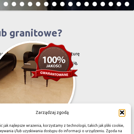
ub granitowe?
projektowany i stworzony przez naturę
harakteryzują się niewielką grubością,
zona przez Was przestrzeń,
Zarządzaj zgodą
 jak najlepsze wrażenia, korzystamy z technologii, takich jak pliki cookie,
ywania i/lub uzyskiwania dostępu do informacji o urządzeniu. Zgoda na