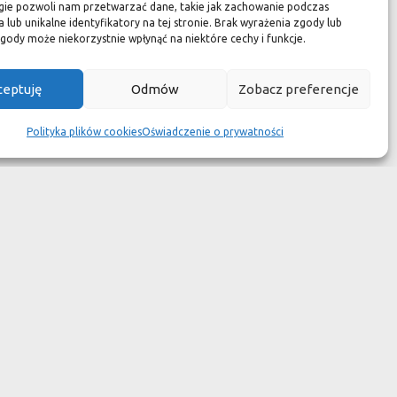
zuć się jak w luksusowym
gie pozwoli nam przetwarzać dane, takie jak zachowanie podczas
 lub unikalne identyfikatory na tej stronie. Brak wyrażenia zgody lub
 aspekcie
gody może niekorzystnie wpłynąć na niektóre cechy i funkcje.
kach przetrwały wieki
ceptuję
Odmów
Zobacz preferencje
wotność jest dużo krótsza.
Polityka plików cookies
Oświadczenie o prywatności
ym dziełem sztuki."