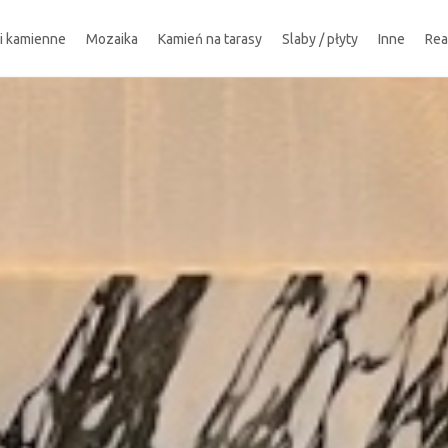
ki kamienne
Mozaika
Kamień na tarasy
Slaby / płyty
Inne
Rea
!