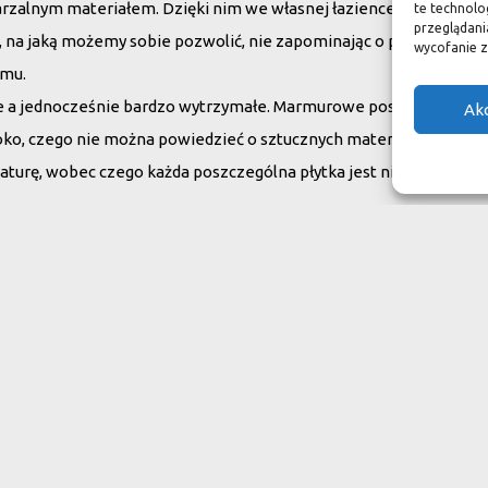
arzalnym materiałem. Dzięki nim we własnej łazience możemy poc
te technolo
przeglądania
su, na jaką możemy sobie pozwolić, nie zapominając o praktycznym
wycofanie z
omu.
ne a jednocześnie bardzo wytrzymałe. Marmurowe posadzki w zam
Ak
oko, czego nie można powiedzieć o sztucznych materiałach, ich ży
aturę, wobec czego każda poszczególna płytka jest niepowtarzaln
do swojego domu
ranit
Inne