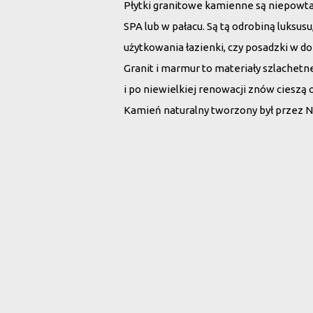
Płytki granitowe kamienne są niepowt
SPA lub w pałacu. Są tą odrobiną luksu
użytkowania łazienki, czy posadzki w d
Granit i marmur to materiały szlachet
i po niewielkiej renowacji znów cieszą 
Kamień naturalny tworzony był przez N
Wybierz płytki 
Rodzaj kamienia:
Wszystko
Marmur
G
Szukaj po nazwie: