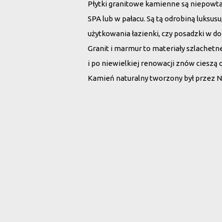
Płytki granitowe kamienne są niepowt
SPA lub w pałacu. Są tą odrobiną luksu
użytkowania łazienki, czy posadzki w d
Granit i marmur to materiały szlachet
i po niewielkiej renowacji znów cieszą 
Kamień naturalny tworzony był przez N
Wybierz płytki 
Rodzaj kamienia:
Wszystko
Marmur
G
Szukaj po nazwie: