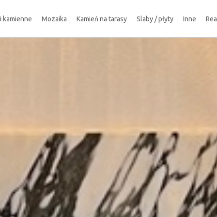
ki kamienne
Mozaika
Kamień na tarasy
Slaby / płyty
Inne
Rea
!