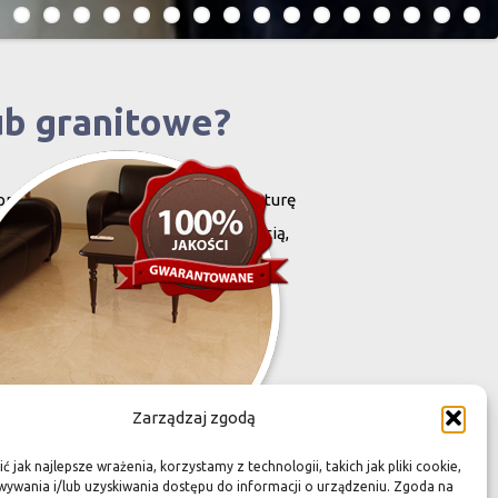
ub granitowe?
projektowany i stworzony przez naturę
harakteryzują się niewielką grubością,
zona przez Was przestrzeń,
Zarządzaj zgodą
 jak najlepsze wrażenia, korzystamy z technologii, takich jak pliki cookie,
ywania i/lub uzyskiwania dostępu do informacji o urządzeniu. Zgoda na