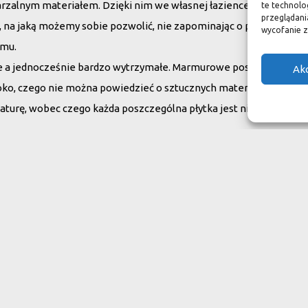
arzalnym materiałem. Dzięki nim we własnej łazience możemy poc
te technolo
przeglądania
su, na jaką możemy sobie pozwolić, nie zapominając o praktycznym
wycofanie z
omu.
ne a jednocześnie bardzo wytrzymałe. Marmurowe posadzki w zam
Ak
oko, czego nie można powiedzieć o sztucznych materiałach, ich ży
aturę, wobec czego każda poszczególna płytka jest niepowtarzaln
do swojego domu
ranit
Inne