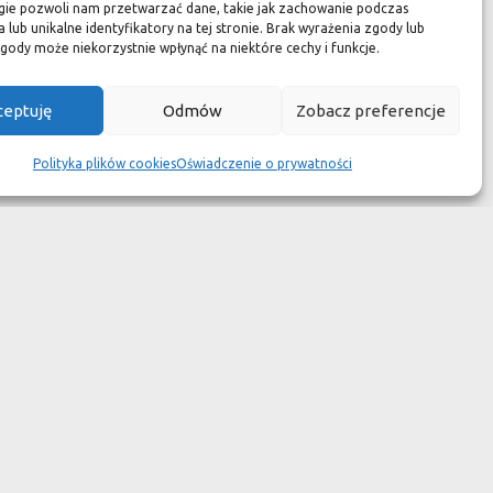
zuć się jak w luksusowym
gie pozwoli nam przetwarzać dane, takie jak zachowanie podczas
 lub unikalne identyfikatory na tej stronie. Brak wyrażenia zgody lub
 aspekcie
gody może niekorzystnie wpłynąć na niektóre cechy i funkcje.
kach przetrwały wieki
ceptuję
Odmów
Zobacz preferencje
wotność jest dużo krótsza.
Polityka plików cookies
Oświadczenie o prywatności
ym dziełem sztuki."