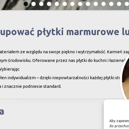
kupować płytki marmurowe l
teriałem ze względu na swoje piękno i wytrzymałość. Kamień za
ym środowisku. Oferowane przez nas płytki do kuchni i łazienek c
Wybierając
en indywidualizm – dzięki niepowtarzalności każdej płytki stwor
 i znacznie podniesie standard.
a
Aby zapewnić
do przechow