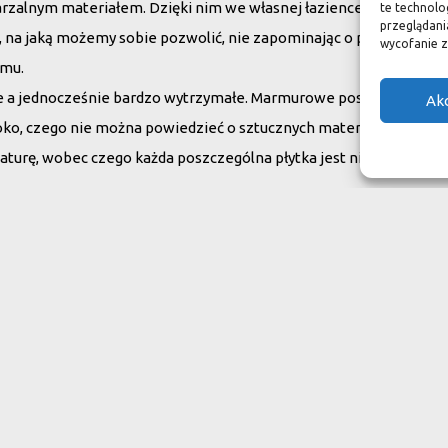
arzalnym materiałem. Dzięki nim we własnej łazience możemy poc
te technolo
przeglądania
su, na jaką możemy sobie pozwolić, nie zapominając o praktycznym
wycofanie z
omu.
ne a jednocześnie bardzo wytrzymałe. Marmurowe posadzki w zam
Ak
oko, czego nie można powiedzieć o sztucznych materiałach, ich ży
aturę, wobec czego każda poszczególna płytka jest niepowtarzaln
do swojego domu
ranit
Inne