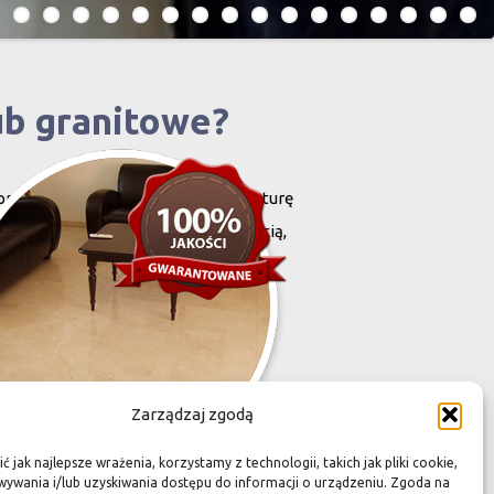
ub granitowe?
projektowany i stworzony przez naturę
harakteryzują się niewielką grubością,
zona przez Was przestrzeń,
Zarządzaj zgodą
 jak najlepsze wrażenia, korzystamy z technologii, takich jak pliki cookie,
ywania i/lub uzyskiwania dostępu do informacji o urządzeniu. Zgoda na