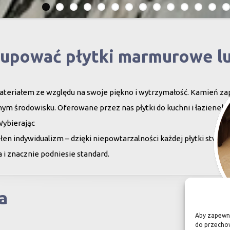
kupować płytki marmurowe l
teriałem ze względu na swoje piękno i wytrzymałość. Kamień za
ym środowisku. Oferowane przez nas płytki do kuchni i łazienek c
Wybierając
en indywidualizm – dzięki niepowtarzalności każdej płytki stwor
 i znacznie podniesie standard.
a
Aby zapewnić
do przechow