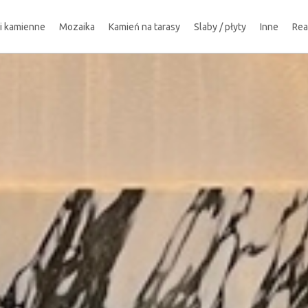
ki kamienne
Mozaika
Kamień na tarasy
Slaby / płyty
Inne
Rea
!