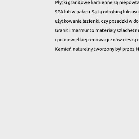
Płytki granitowe kamienne są niepowt
SPA lub w pałacu. Są tą odrobiną luksu
użytkowania łazienki, czy posadzki w d
Granit i marmur to materiały szlachet
i po niewielkiej renowacji znów cieszą 
Kamień naturalny tworzony był przez N
Wybierz płytki 
Rodzaj kamienia:
Wszystko
Marmur
G
Szukaj po nazwie: