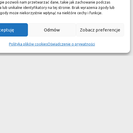
zuć się jak w luksusowym
gie pozwoli nam przetwarzać dane, takie jak zachowanie podczas
 lub unikalne identyfikatory na tej stronie. Brak wyrażenia zgody lub
 aspekcie
gody może niekorzystnie wpłynąć na niektóre cechy i funkcje.
kach przetrwały wieki
ceptuję
Odmów
Zobacz preferencje
wotność jest dużo krótsza.
Polityka plików cookies
Oświadczenie o prywatności
ym dziełem sztuki."