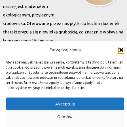
naturę jest materiałem
ekologicznym, przyjaznym
środowisku. Oferowane przez nas płytki do kuchni i łazienek
charakteryzują się niewielką grubością, co znacznie wpływa na
końcową cenę. Wybierając
kamień naturalny zapewniacie sobie pełen indywidualizm –
Zarządzaj zgodą
dzięki niepowtarzalności każdej płytki stworzona przez Was
Aby zapewnić jak najlepsze wrażenia, korzystamy z technologii, takich jak
przestrzeń,
pliki cookie, do przechowywania i/lub uzyskiwania dostępu do informacji
o urządzeniu. Zgoda na te technologie pozwoli nam przetwarzać dane,
ściana, posadzka będzie niepowtarzalna i znacznie podniesie
takie jak zachowanie podczas przeglądania lub unikalne identyfikatory na
standard.
tej stronie. Brak wyrażenia zgody lub wycofanie zgody może
niekorzystnie wpłynąć na niektóre cechy i funkcje.
Akceptuję
Okiem dekoratora
Odmów