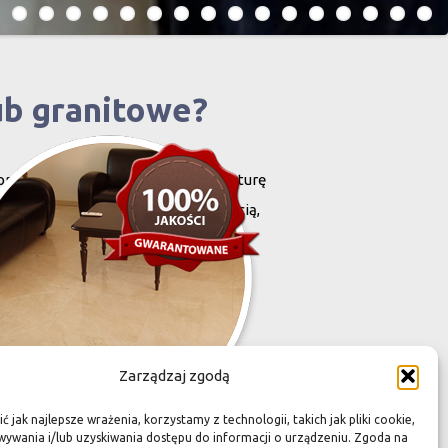
ub granitowe?
projektowany i stworzony przez naturę
harakteryzują się niewielką grubością,
zona przez Was przestrzeń,
Zarządzaj zgodą
 jak najlepsze wrażenia, korzystamy z technologii, takich jak pliki cookie,
ywania i/lub uzyskiwania dostępu do informacji o urządzeniu. Zgoda na