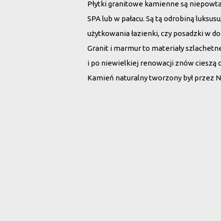
Płytki granitowe kamienne są niepowt
SPA lub w pałacu. Są tą odrobiną luksu
użytkowania łazienki, czy posadzki w d
Granit i marmur to materiały szlachet
i po niewielkiej renowacji znów cieszą 
Kamień naturalny tworzony był przez N
Wybierz płytki 
Rodzaj kamienia:
Wszystko
Marmur
G
Szukaj po nazwie: