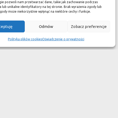
zuć się jak w luksusowym
gie pozwoli nam przetwarzać dane, takie jak zachowanie podczas
 lub unikalne identyfikatory na tej stronie. Brak wyrażenia zgody lub
 aspekcie
gody może niekorzystnie wpłynąć na niektóre cechy i funkcje.
kach przetrwały wieki
ceptuję
Odmów
Zobacz preferencje
wotność jest dużo krótsza.
Polityka plików cookies
Oświadczenie o prywatności
ym dziełem sztuki."