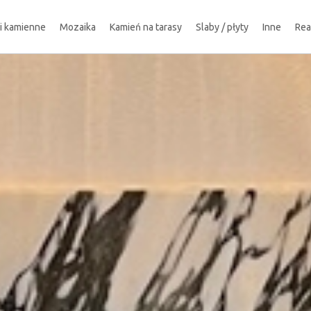
ki kamienne
Mozaika
Kamień na tarasy
Slaby / płyty
Inne
Rea
!