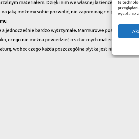
arzalnym materiałem. Dzięki nim we własnej łazience możemy poc
te technolo
przeglądania
su, na jaką możemy sobie pozwolić, nie zapominając o praktycznym
wycofanie z
omu.
ne a jednocześnie bardzo wytrzymałe. Marmurowe posadzki w zam
Ak
oko, czego nie można powiedzieć o sztucznych materiałach, ich ży
aturę, wobec czego każda poszczególna płytka jest niepowtarzaln
do swojego domu
ranit
Inne