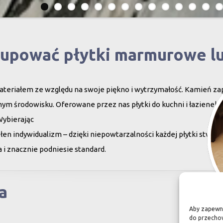
kupować płytki marmurowe l
teriałem ze względu na swoje piękno i wytrzymałość. Kamień za
ym środowisku. Oferowane przez nas płytki do kuchni i łazienek c
Wybierając
en indywidualizm – dzięki niepowtarzalności każdej płytki stwor
 i znacznie podniesie standard.
a
Aby zapewnić
do przechow