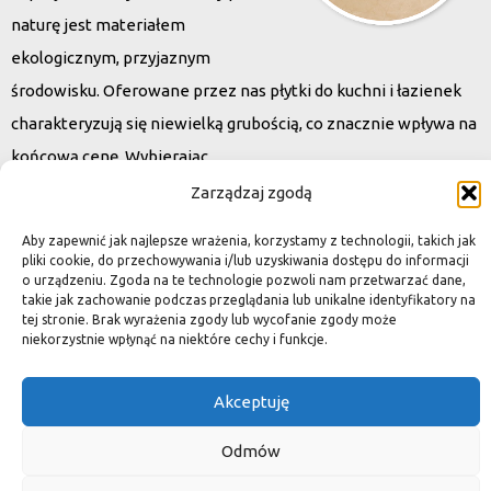
naturę jest materiałem
ekologicznym, przyjaznym
środowisku. Oferowane przez nas płytki do kuchni i łazienek
charakteryzują się niewielką grubością, co znacznie wpływa na
końcową cenę. Wybierając
kamień naturalny zapewniacie sobie pełen indywidualizm –
Zarządzaj zgodą
dzięki niepowtarzalności każdej płytki stworzona przez Was
Aby zapewnić jak najlepsze wrażenia, korzystamy z technologii, takich jak
przestrzeń,
pliki cookie, do przechowywania i/lub uzyskiwania dostępu do informacji
o urządzeniu. Zgoda na te technologie pozwoli nam przetwarzać dane,
ściana, posadzka będzie niepowtarzalna i znacznie podniesie
takie jak zachowanie podczas przeglądania lub unikalne identyfikatory na
standard.
tej stronie. Brak wyrażenia zgody lub wycofanie zgody może
niekorzystnie wpłynąć na niektóre cechy i funkcje.
Akceptuję
Okiem dekoratora
Odmów