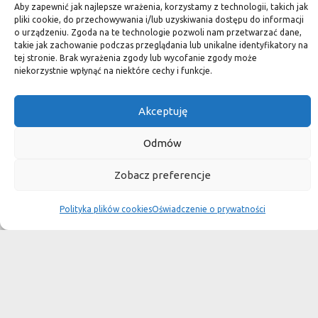
standard.
Aby zapewnić jak najlepsze wrażenia, korzystamy z technologii, takich jak
pliki cookie, do przechowywania i/lub uzyskiwania dostępu do informacji
o urządzeniu. Zgoda na te technologie pozwoli nam przetwarzać dane,
takie jak zachowanie podczas przeglądania lub unikalne identyfikatory na
tej stronie. Brak wyrażenia zgody lub wycofanie zgody może
Okiem dekoratora
niekorzystnie wpłynąć na niektóre cechy i funkcje.
Akceptuję
Płytki granitowe kamienne są niepowtarzalnym materiałem.
Dzięki nim we własnej łazience możemy poczuć się jak w
Odmów
luksusowym
Zobacz preferencje
SPA lub w pałacu. Są tą odrobiną luksusu, na jaką możemy sobie
pozwolić, nie zapominając o praktycznym aspekcie
Polityka plików cookies
Oświadczenie o prywatności
użytkowania łazienki, czy posadzki w domu.
Granit i marmur to materiały szlachetne a jednocześnie
bardzo wytrzymałe. Marmurowe posadzki w zamkach
przetrwały wieki
i po niewielkiej renowacji znów cieszą oko, czego nie można