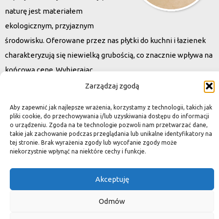
naturę jest materiałem
ekologicznym, przyjaznym
środowisku. Oferowane przez nas płytki do kuchni i łazienek
charakteryzują się niewielką grubością, co znacznie wpływa na
końcową cenę. Wybierając
kamień naturalny zapewniacie sobie pełen indywidualizm –
Zarządzaj zgodą
dzięki niepowtarzalności każdej płytki stworzona przez Was
Aby zapewnić jak najlepsze wrażenia, korzystamy z technologii, takich jak
przestrzeń,
pliki cookie, do przechowywania i/lub uzyskiwania dostępu do informacji
o urządzeniu. Zgoda na te technologie pozwoli nam przetwarzać dane,
ściana, posadzka będzie niepowtarzalna i znacznie podniesie
takie jak zachowanie podczas przeglądania lub unikalne identyfikatory na
standard.
tej stronie. Brak wyrażenia zgody lub wycofanie zgody może
niekorzystnie wpłynąć na niektóre cechy i funkcje.
Akceptuję
Okiem dekoratora
Odmów