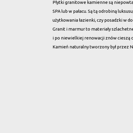
Płytki granitowe kamienne są niepowt
SPA lub w pałacu. Są tą odrobiną luksu
użytkowania łazienki, czy posadzki w d
Granit i marmur to materiały szlachet
i po niewielkiej renowacji znów cieszą 
Kamień naturalny tworzony był przez N
Wybierz płytki 
Rodzaj kamienia:
Wszystko
Marmur
G
Szukaj po nazwie: