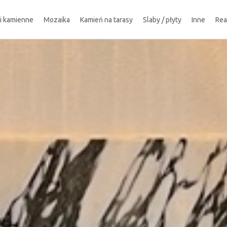
ki kamienne
Mozaika
Kamień na tarasy
Slaby / płyty
Inne
Rea
!