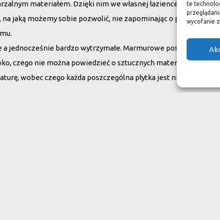
arzalnym materiałem. Dzięki nim we własnej łazience możemy poc
te technolo
przeglądania
su, na jaką możemy sobie pozwolić, nie zapominając o praktycznym
wycofanie z
omu.
ne a jednocześnie bardzo wytrzymałe. Marmurowe posadzki w zam
Ak
oko, czego nie można powiedzieć o sztucznych materiałach, ich ży
aturę, wobec czego każda poszczególna płytka jest niepowtarzaln
do swojego domu
ranit
Inne