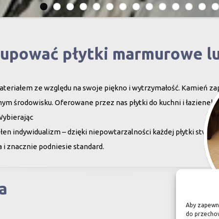
kupować płytki marmurowe l
teriałem ze względu na swoje piękno i wytrzymałość. Kamień za
ym środowisku. Oferowane przez nas płytki do kuchni i łazienek c
Wybierając
en indywidualizm – dzięki niepowtarzalności każdej płytki stwor
 i znacznie podniesie standard.
a
Aby zapewnić
do przechow