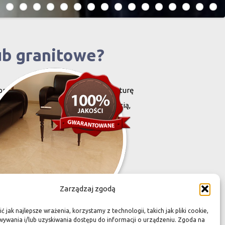
ub granitowe?
projektowany i stworzony przez naturę
harakteryzują się niewielką grubością,
zona przez Was przestrzeń,
Zarządzaj zgodą
 jak najlepsze wrażenia, korzystamy z technologii, takich jak pliki cookie,
ywania i/lub uzyskiwania dostępu do informacji o urządzeniu. Zgoda na