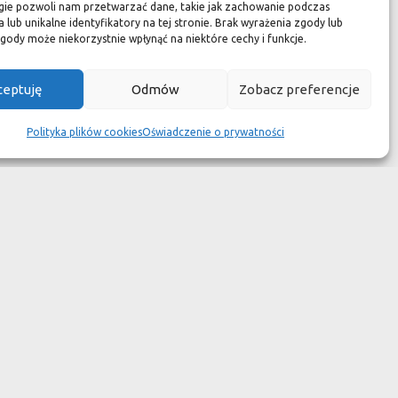
zuć się jak w luksusowym
gie pozwoli nam przetwarzać dane, takie jak zachowanie podczas
 lub unikalne identyfikatory na tej stronie. Brak wyrażenia zgody lub
 aspekcie
gody może niekorzystnie wpłynąć na niektóre cechy i funkcje.
kach przetrwały wieki
ceptuję
Odmów
Zobacz preferencje
wotność jest dużo krótsza.
Polityka plików cookies
Oświadczenie o prywatności
ym dziełem sztuki."