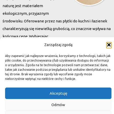
naturę jest materiałem
ekologicznym, przyjaznym
środowisku. Oferowane przez nas płytki do kuchni i łazienek
charakteryzują się niewielką grubością, co znacznie wpływa na
końcową cenę. Wybierając
kamień naturalny zapewniacie sobie pełen indywidualizm –
Zarządzaj zgodą
dzięki niepowtarzalności każdej płytki stworzona przez Was
Aby zapewnić jak najlepsze wrażenia, korzystamy z technologii, takich jak
przestrzeń,
pliki cookie, do przechowywania i/lub uzyskiwania dostępu do informacji
o urządzeniu. Zgoda na te technologie pozwoli nam przetwarzać dane,
ściana, posadzka będzie niepowtarzalna i znacznie podniesie
takie jak zachowanie podczas przeglądania lub unikalne identyfikatory na
standard.
tej stronie. Brak wyrażenia zgody lub wycofanie zgody może
niekorzystnie wpłynąć na niektóre cechy i funkcje.
Akceptuję
Okiem dekoratora
Odmów