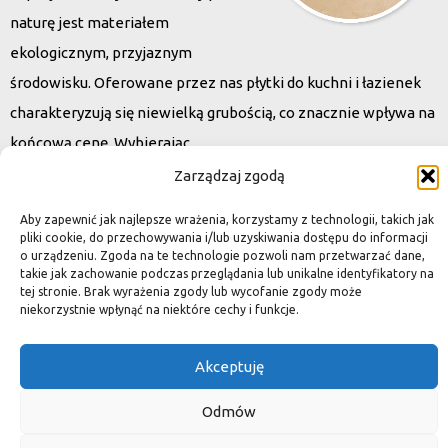
naturę jest materiałem
ekologicznym, przyjaznym
środowisku. Oferowane przez nas płytki do kuchni i łazienek
charakteryzują się niewielką grubością, co znacznie wpływa na
końcową cenę. Wybierając
kamień naturalny zapewniacie sobie pełen indywidualizm –
Zarządzaj zgodą
dzięki niepowtarzalności każdej płytki stworzona przez Was
Aby zapewnić jak najlepsze wrażenia, korzystamy z technologii, takich jak
przestrzeń,
pliki cookie, do przechowywania i/lub uzyskiwania dostępu do informacji
o urządzeniu. Zgoda na te technologie pozwoli nam przetwarzać dane,
ściana, posadzka będzie niepowtarzalna i znacznie podniesie
takie jak zachowanie podczas przeglądania lub unikalne identyfikatory na
standard.
tej stronie. Brak wyrażenia zgody lub wycofanie zgody może
niekorzystnie wpłynąć na niektóre cechy i funkcje.
Akceptuję
Okiem dekoratora
Odmów