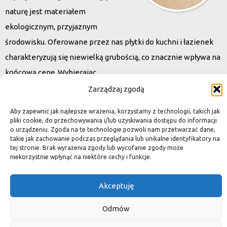
naturę jest materiałem
ekologicznym, przyjaznym
środowisku. Oferowane przez nas płytki do kuchni i łazienek
charakteryzują się niewielką grubością, co znacznie wpływa na
końcową cenę. Wybierając
kamień naturalny zapewniacie sobie pełen indywidualizm –
Zarządzaj zgodą
dzięki niepowtarzalności każdej płytki stworzona przez Was
Aby zapewnić jak najlepsze wrażenia, korzystamy z technologii, takich jak
przestrzeń,
pliki cookie, do przechowywania i/lub uzyskiwania dostępu do informacji
o urządzeniu. Zgoda na te technologie pozwoli nam przetwarzać dane,
ściana, posadzka będzie niepowtarzalna i znacznie podniesie
takie jak zachowanie podczas przeglądania lub unikalne identyfikatory na
standard.
tej stronie. Brak wyrażenia zgody lub wycofanie zgody może
niekorzystnie wpłynąć na niektóre cechy i funkcje.
Akceptuję
Okiem dekoratora
Odmów