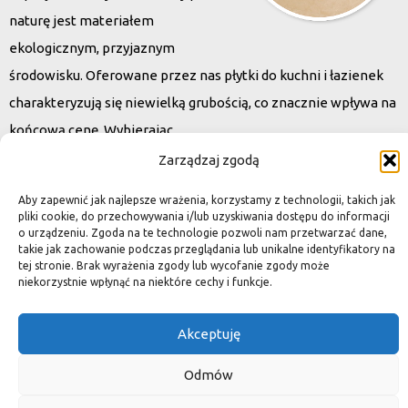
naturę jest materiałem
ekologicznym, przyjaznym
środowisku. Oferowane przez nas płytki do kuchni i łazienek
charakteryzują się niewielką grubością, co znacznie wpływa na
końcową cenę. Wybierając
kamień naturalny zapewniacie sobie pełen indywidualizm –
Zarządzaj zgodą
dzięki niepowtarzalności każdej płytki stworzona przez Was
Aby zapewnić jak najlepsze wrażenia, korzystamy z technologii, takich jak
przestrzeń,
pliki cookie, do przechowywania i/lub uzyskiwania dostępu do informacji
o urządzeniu. Zgoda na te technologie pozwoli nam przetwarzać dane,
ściana, posadzka będzie niepowtarzalna i znacznie podniesie
takie jak zachowanie podczas przeglądania lub unikalne identyfikatory na
standard.
tej stronie. Brak wyrażenia zgody lub wycofanie zgody może
niekorzystnie wpłynąć na niektóre cechy i funkcje.
Akceptuję
Okiem dekoratora
Odmów