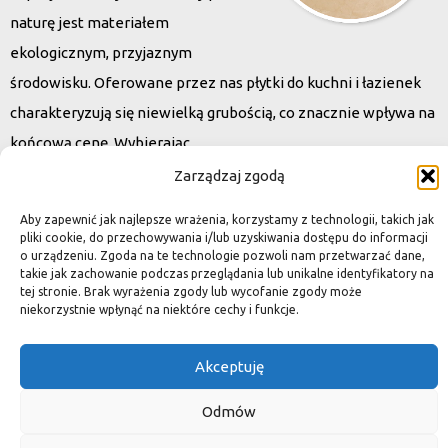
naturę jest materiałem
ekologicznym, przyjaznym
środowisku. Oferowane przez nas płytki do kuchni i łazienek
charakteryzują się niewielką grubością, co znacznie wpływa na
końcową cenę. Wybierając
kamień naturalny zapewniacie sobie pełen indywidualizm –
Zarządzaj zgodą
dzięki niepowtarzalności każdej płytki stworzona przez Was
Aby zapewnić jak najlepsze wrażenia, korzystamy z technologii, takich jak
przestrzeń,
pliki cookie, do przechowywania i/lub uzyskiwania dostępu do informacji
o urządzeniu. Zgoda na te technologie pozwoli nam przetwarzać dane,
ściana, posadzka będzie niepowtarzalna i znacznie podniesie
takie jak zachowanie podczas przeglądania lub unikalne identyfikatory na
standard.
tej stronie. Brak wyrażenia zgody lub wycofanie zgody może
niekorzystnie wpłynąć na niektóre cechy i funkcje.
Akceptuję
Okiem dekoratora
Odmów