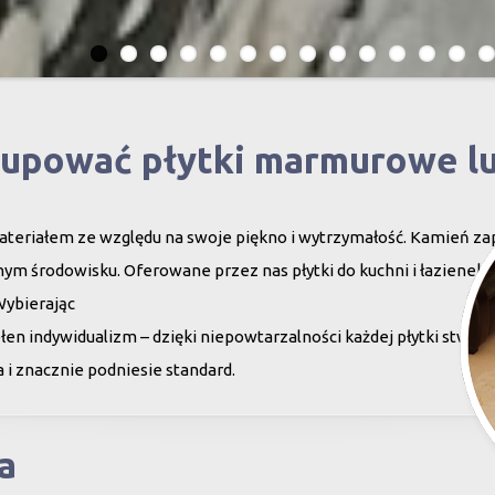
kupować płytki marmurowe l
teriałem ze względu na swoje piękno i wytrzymałość. Kamień za
ym środowisku. Oferowane przez nas płytki do kuchni i łazienek c
Wybierając
en indywidualizm – dzięki niepowtarzalności każdej płytki stwor
 i znacznie podniesie standard.
a