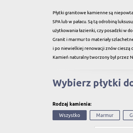
Płytki granitowe kamienne są niepowt
SPA lub w pałacu. Są tą odrobiną luksu
użytkowania łazienki, czy posadzki w d
Granit i marmur to materiały szlachet
i po niewielkiej renowacji znów cieszą 
Kamień naturalny tworzony był przez N
Wybierz płytki 
Rodzaj kamienia:
Wszystko
Marmur
G
Szukaj po nazwie: