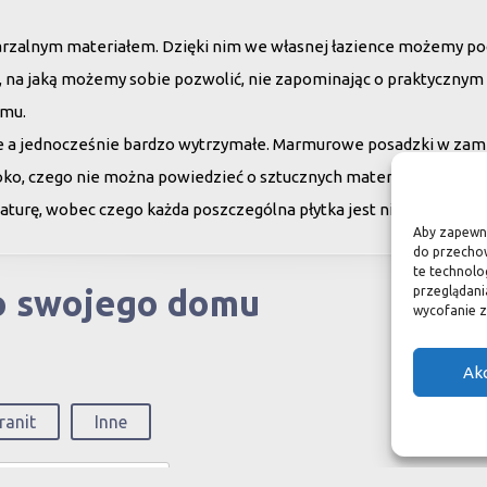
arzalnym materiałem. Dzięki nim we własnej łazience możemy poc
su, na jaką możemy sobie pozwolić, nie zapominając o praktycznym
omu.
ne a jednocześnie bardzo wytrzymałe. Marmurowe posadzki w zam
oko, czego nie można powiedzieć o sztucznych materiałach, ich ży
aturę, wobec czego każda poszczególna płytka jest niepowtarzaln
Aby zapewnić
do przechow
te technolo
do swojego domu
przeglądania
wycofanie z
Ak
ranit
Inne