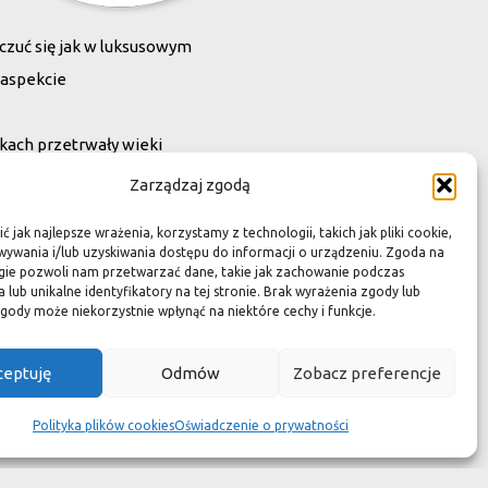
zuć się jak w luksusowym
 aspekcie
kach przetrwały wieki
wotność jest dużo krótsza.
Zarządzaj zgodą
ym dziełem sztuki."
 jak najlepsze wrażenia, korzystamy z technologii, takich jak pliki cookie,
ywania i/lub uzyskiwania dostępu do informacji o urządzeniu. Zgoda na
gie pozwoli nam przetwarzać dane, takie jak zachowanie podczas
 lub unikalne identyfikatory na tej stronie. Brak wyrażenia zgody lub
gody może niekorzystnie wpłynąć na niektóre cechy i funkcje.
ceptuję
Odmów
Zobacz preferencje
Polityka plików cookies
Oświadczenie o prywatności