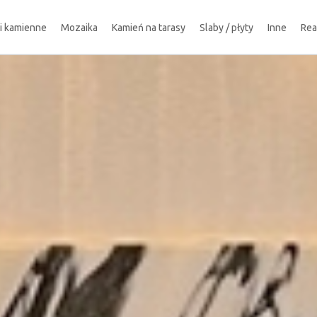
ki kamienne
Mozaika
Kamień na tarasy
Slaby / płyty
Inne
Rea
!