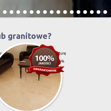
ub granitowe?
projektowany i stworzony przez naturę
harakteryzują się niewielką grubością,
zona przez Was przestrzeń,