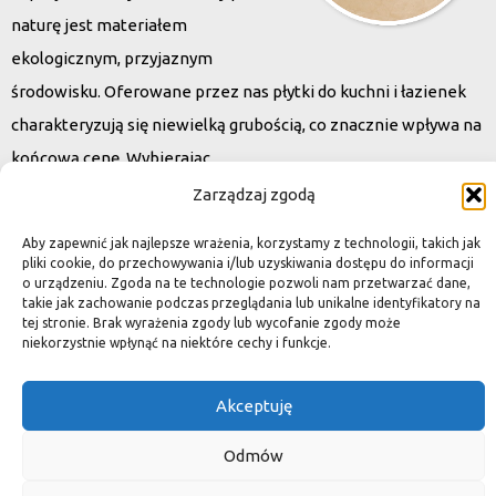
naturę jest materiałem
ekologicznym, przyjaznym
środowisku. Oferowane przez nas płytki do kuchni i łazienek
charakteryzują się niewielką grubością, co znacznie wpływa na
końcową cenę. Wybierając
kamień naturalny zapewniacie sobie pełen indywidualizm –
Zarządzaj zgodą
dzięki niepowtarzalności każdej płytki stworzona przez Was
Aby zapewnić jak najlepsze wrażenia, korzystamy z technologii, takich jak
przestrzeń,
pliki cookie, do przechowywania i/lub uzyskiwania dostępu do informacji
o urządzeniu. Zgoda na te technologie pozwoli nam przetwarzać dane,
ściana, posadzka będzie niepowtarzalna i znacznie podniesie
takie jak zachowanie podczas przeglądania lub unikalne identyfikatory na
standard.
tej stronie. Brak wyrażenia zgody lub wycofanie zgody może
niekorzystnie wpłynąć na niektóre cechy i funkcje.
Akceptuję
Okiem dekoratora
Odmów