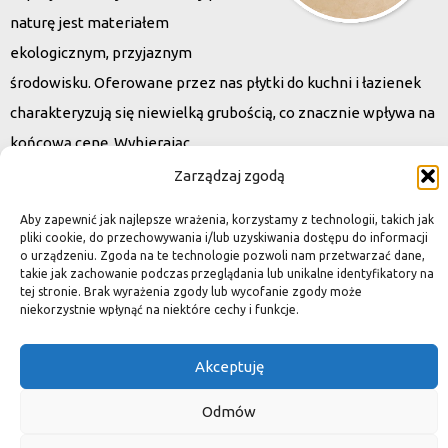
naturę jest materiałem
ekologicznym, przyjaznym
środowisku. Oferowane przez nas płytki do kuchni i łazienek
charakteryzują się niewielką grubością, co znacznie wpływa na
końcową cenę. Wybierając
kamień naturalny zapewniacie sobie pełen indywidualizm –
Zarządzaj zgodą
dzięki niepowtarzalności każdej płytki stworzona przez Was
Aby zapewnić jak najlepsze wrażenia, korzystamy z technologii, takich jak
przestrzeń,
pliki cookie, do przechowywania i/lub uzyskiwania dostępu do informacji
o urządzeniu. Zgoda na te technologie pozwoli nam przetwarzać dane,
ściana, posadzka będzie niepowtarzalna i znacznie podniesie
takie jak zachowanie podczas przeglądania lub unikalne identyfikatory na
standard.
tej stronie. Brak wyrażenia zgody lub wycofanie zgody może
niekorzystnie wpłynąć na niektóre cechy i funkcje.
Akceptuję
Okiem dekoratora
Odmów