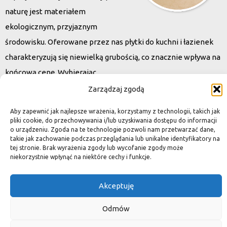
naturę jest materiałem
ekologicznym, przyjaznym
środowisku. Oferowane przez nas płytki do kuchni i łazienek
charakteryzują się niewielką grubością, co znacznie wpływa na
końcową cenę. Wybierając
kamień naturalny zapewniacie sobie pełen indywidualizm –
Zarządzaj zgodą
dzięki niepowtarzalności każdej płytki stworzona przez Was
Aby zapewnić jak najlepsze wrażenia, korzystamy z technologii, takich jak
przestrzeń,
pliki cookie, do przechowywania i/lub uzyskiwania dostępu do informacji
o urządzeniu. Zgoda na te technologie pozwoli nam przetwarzać dane,
ściana, posadzka będzie niepowtarzalna i znacznie podniesie
takie jak zachowanie podczas przeglądania lub unikalne identyfikatory na
standard.
tej stronie. Brak wyrażenia zgody lub wycofanie zgody może
niekorzystnie wpłynąć na niektóre cechy i funkcje.
Akceptuję
Okiem dekoratora
Odmów