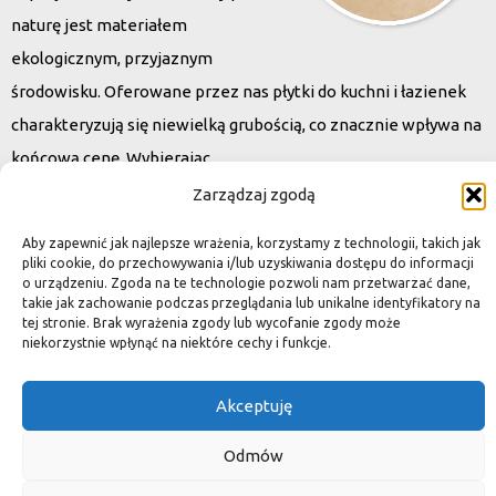
naturę jest materiałem
ekologicznym, przyjaznym
środowisku. Oferowane przez nas płytki do kuchni i łazienek
charakteryzują się niewielką grubością, co znacznie wpływa na
końcową cenę. Wybierając
kamień naturalny zapewniacie sobie pełen indywidualizm –
Zarządzaj zgodą
dzięki niepowtarzalności każdej płytki stworzona przez Was
Aby zapewnić jak najlepsze wrażenia, korzystamy z technologii, takich jak
przestrzeń,
pliki cookie, do przechowywania i/lub uzyskiwania dostępu do informacji
o urządzeniu. Zgoda na te technologie pozwoli nam przetwarzać dane,
ściana, posadzka będzie niepowtarzalna i znacznie podniesie
takie jak zachowanie podczas przeglądania lub unikalne identyfikatory na
standard.
tej stronie. Brak wyrażenia zgody lub wycofanie zgody może
niekorzystnie wpłynąć na niektóre cechy i funkcje.
Akceptuję
Okiem dekoratora
Odmów