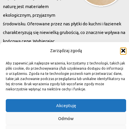
naturę jest materiałem
ekologicznym, przyjaznym
środowisku. Oferowane przez nas płytki do kuchni i łazienek
charakteryzują się niewielką grubością, co znacznie wpływa na
końcową cenę. Wybierając
kamień naturalny zapewniacie sobie pełen indywidualizm –
Zarządzaj zgodą
dzięki niepowtarzalności każdej płytki stworzona przez Was
Aby zapewnić jak najlepsze wrażenia, korzystamy z technologii, takich jak
przestrzeń,
pliki cookie, do przechowywania i/lub uzyskiwania dostępu do informacji
o urządzeniu. Zgoda na te technologie pozwoli nam przetwarzać dane,
ściana, posadzka będzie niepowtarzalna i znacznie podniesie
takie jak zachowanie podczas przeglądania lub unikalne identyfikatory na
standard.
tej stronie. Brak wyrażenia zgody lub wycofanie zgody może
niekorzystnie wpłynąć na niektóre cechy i funkcje.
Akceptuję
Okiem dekoratora
Odmów