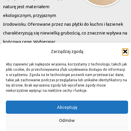
naturę jest materiałem
ekologicznym, przyjaznym
środowisku. Oferowane przez nas płytki do kuchni i łazienek
charakteryzują się niewielką grubością, co znacznie wpływa na
końcową cenę. Wybierając
kamień naturalny zapewniacie sobie pełen indywidualizm –
Zarządzaj zgodą
dzięki niepowtarzalności każdej płytki stworzona przez Was
Aby zapewnić jak najlepsze wrażenia, korzystamy z technologii, takich jak
przestrzeń,
pliki cookie, do przechowywania i/lub uzyskiwania dostępu do informacji
o urządzeniu. Zgoda na te technologie pozwoli nam przetwarzać dane,
ściana, posadzka będzie niepowtarzalna i znacznie podniesie
takie jak zachowanie podczas przeglądania lub unikalne identyfikatory na
standard.
tej stronie. Brak wyrażenia zgody lub wycofanie zgody może
niekorzystnie wpłynąć na niektóre cechy i funkcje.
Akceptuję
Okiem dekoratora
Odmów