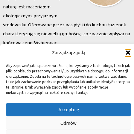
naturę jest materiałem
ekologicznym, przyjaznym
środowisku. Oferowane przez nas płytki do kuchni i łazienek
charakteryzują się niewielką grubością, co znacznie wpływa na
końcową cenę. Wybierając
kamień naturalny zapewniacie sobie pełen indywidualizm –
Zarządzaj zgodą
dzięki niepowtarzalności każdej płytki stworzona przez Was
Aby zapewnić jak najlepsze wrażenia, korzystamy z technologii, takich jak
przestrzeń,
pliki cookie, do przechowywania i/lub uzyskiwania dostępu do informacji
o urządzeniu. Zgoda na te technologie pozwoli nam przetwarzać dane,
ściana, posadzka będzie niepowtarzalna i znacznie podniesie
takie jak zachowanie podczas przeglądania lub unikalne identyfikatory na
standard.
tej stronie. Brak wyrażenia zgody lub wycofanie zgody może
niekorzystnie wpłynąć na niektóre cechy i funkcje.
Akceptuję
Okiem dekoratora
Odmów