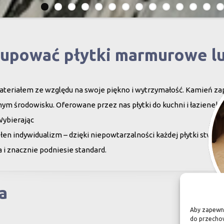
kupować płytki marmurowe l
teriałem ze względu na swoje piękno i wytrzymałość. Kamień za
ym środowisku. Oferowane przez nas płytki do kuchni i łazienek c
Wybierając
en indywidualizm – dzięki niepowtarzalności każdej płytki stwor
 i znacznie podniesie standard.
a
Aby zapewnić
do przechow