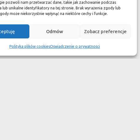
zuć się jak w luksusowym
gie pozwoli nam przetwarzać dane, takie jak zachowanie podczas
 lub unikalne identyfikatory na tej stronie. Brak wyrażenia zgody lub
 aspekcie
gody może niekorzystnie wpłynąć na niektóre cechy i funkcje.
kach przetrwały wieki
ceptuję
Odmów
Zobacz preferencje
wotność jest dużo krótsza.
Polityka plików cookies
Oświadczenie o prywatności
ym dziełem sztuki."