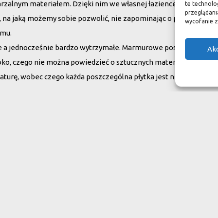
arzalnym materiałem. Dzięki nim we własnej łazience możemy poc
te technolo
przeglądania
su, na jaką możemy sobie pozwolić, nie zapominając o praktycznym
wycofanie z
omu.
ne a jednocześnie bardzo wytrzymałe. Marmurowe posadzki w zam
Ak
oko, czego nie można powiedzieć o sztucznych materiałach, ich ży
aturę, wobec czego każda poszczególna płytka jest niepowtarzaln
do swojego domu
ranit
Inne