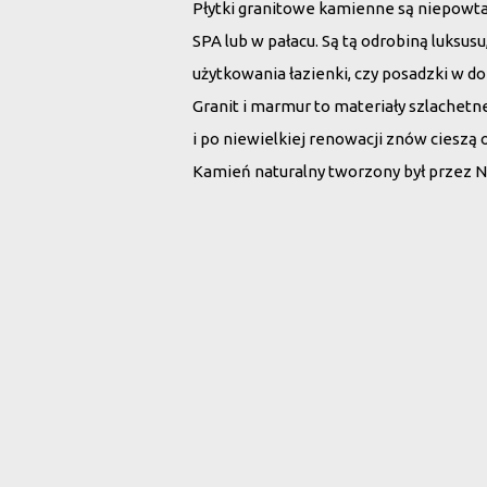
Płytki granitowe kamienne są niepowt
SPA lub w pałacu. Są tą odrobiną luksu
użytkowania łazienki, czy posadzki w d
Granit i marmur to materiały szlachet
i po niewielkiej renowacji znów cieszą 
Kamień naturalny tworzony był przez N
Wybierz płytki 
Rodzaj kamienia:
Wszystko
Marmur
G
Szukaj po nazwie: