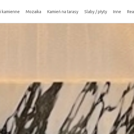
ki kamienne
Mozaika
Kamień na tarasy
Slaby / płyty
Inne
Rea
!