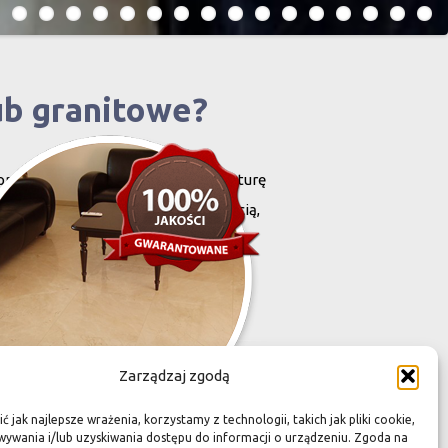
ub granitowe?
projektowany i stworzony przez naturę
harakteryzują się niewielką grubością,
zona przez Was przestrzeń,
Zarządzaj zgodą
 jak najlepsze wrażenia, korzystamy z technologii, takich jak pliki cookie,
ywania i/lub uzyskiwania dostępu do informacji o urządzeniu. Zgoda na