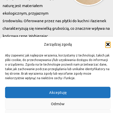
naturę jest materiałem
ekologicznym, przyjaznym
środowisku. Oferowane przez nas płytki do kuchni i łazienek
charakteryzują się niewielką grubością, co znacznie wpływa na
końcową cenę. Wybierając
kamień naturalny zapewniacie sobie pełen indywidualizm –
Zarządzaj zgodą
dzięki niepowtarzalności każdej płytki stworzona przez Was
Aby zapewnić jak najlepsze wrażenia, korzystamy z technologii, takich jak
przestrzeń,
pliki cookie, do przechowywania i/lub uzyskiwania dostępu do informacji
o urządzeniu. Zgoda na te technologie pozwoli nam przetwarzać dane,
ściana, posadzka będzie niepowtarzalna i znacznie podniesie
takie jak zachowanie podczas przeglądania lub unikalne identyfikatory na
standard.
tej stronie. Brak wyrażenia zgody lub wycofanie zgody może
niekorzystnie wpłynąć na niektóre cechy i funkcje.
Akceptuję
Okiem dekoratora
Odmów