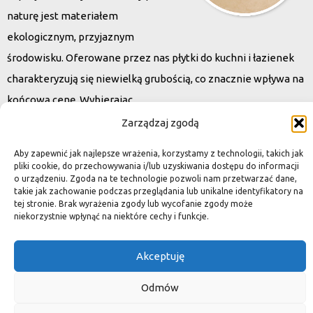
naturę jest materiałem
ekologicznym, przyjaznym
środowisku. Oferowane przez nas płytki do kuchni i łazienek
charakteryzują się niewielką grubością, co znacznie wpływa na
końcową cenę. Wybierając
kamień naturalny zapewniacie sobie pełen indywidualizm –
Zarządzaj zgodą
dzięki niepowtarzalności każdej płytki stworzona przez Was
Aby zapewnić jak najlepsze wrażenia, korzystamy z technologii, takich jak
przestrzeń,
pliki cookie, do przechowywania i/lub uzyskiwania dostępu do informacji
o urządzeniu. Zgoda na te technologie pozwoli nam przetwarzać dane,
ściana, posadzka będzie niepowtarzalna i znacznie podniesie
takie jak zachowanie podczas przeglądania lub unikalne identyfikatory na
standard.
tej stronie. Brak wyrażenia zgody lub wycofanie zgody może
niekorzystnie wpłynąć na niektóre cechy i funkcje.
Akceptuję
Okiem dekoratora
Odmów