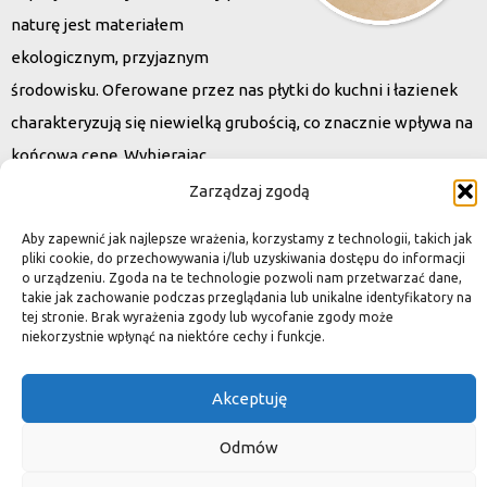
naturę jest materiałem
ekologicznym, przyjaznym
środowisku. Oferowane przez nas płytki do kuchni i łazienek
charakteryzują się niewielką grubością, co znacznie wpływa na
końcową cenę. Wybierając
kamień naturalny zapewniacie sobie pełen indywidualizm –
Zarządzaj zgodą
dzięki niepowtarzalności każdej płytki stworzona przez Was
Aby zapewnić jak najlepsze wrażenia, korzystamy z technologii, takich jak
przestrzeń,
pliki cookie, do przechowywania i/lub uzyskiwania dostępu do informacji
o urządzeniu. Zgoda na te technologie pozwoli nam przetwarzać dane,
ściana, posadzka będzie niepowtarzalna i znacznie podniesie
takie jak zachowanie podczas przeglądania lub unikalne identyfikatory na
standard.
tej stronie. Brak wyrażenia zgody lub wycofanie zgody może
niekorzystnie wpłynąć na niektóre cechy i funkcje.
Akceptuję
Okiem dekoratora
Odmów