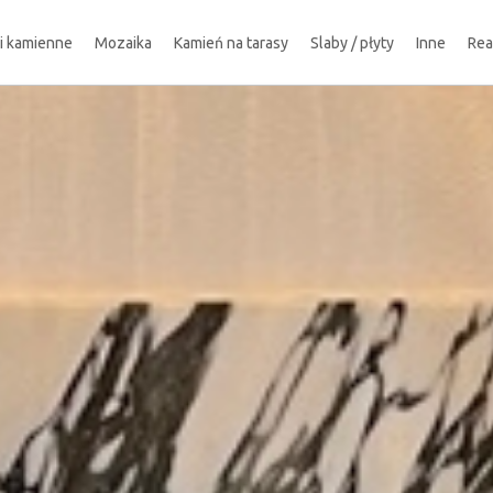
ki kamienne
Mozaika
Kamień na tarasy
Slaby / płyty
Inne
Rea
!