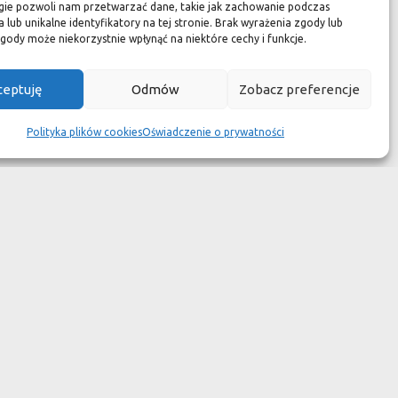
zuć się jak w luksusowym
gie pozwoli nam przetwarzać dane, takie jak zachowanie podczas
 lub unikalne identyfikatory na tej stronie. Brak wyrażenia zgody lub
 aspekcie
gody może niekorzystnie wpłynąć na niektóre cechy i funkcje.
kach przetrwały wieki
ceptuję
Odmów
Zobacz preferencje
wotność jest dużo krótsza.
Polityka plików cookies
Oświadczenie o prywatności
ym dziełem sztuki."