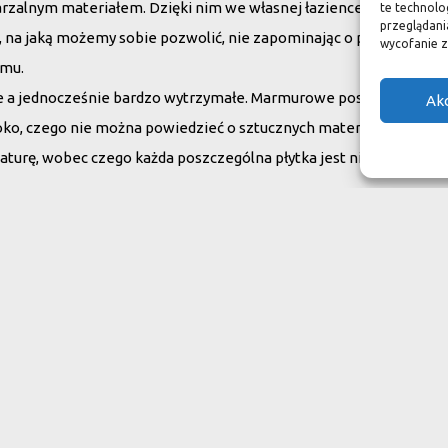
arzalnym materiałem. Dzięki nim we własnej łazience możemy poc
te technolo
przeglądania
su, na jaką możemy sobie pozwolić, nie zapominając o praktycznym
wycofanie z
omu.
ne a jednocześnie bardzo wytrzymałe. Marmurowe posadzki w zam
Ak
oko, czego nie można powiedzieć o sztucznych materiałach, ich ży
aturę, wobec czego każda poszczególna płytka jest niepowtarzaln
do swojego domu
ranit
Inne