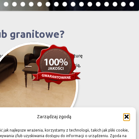
ub granitowe?
projektowany i stworzony przez naturę
harakteryzują się niewielką grubością,
zona przez Was przestrzeń,
Zarządzaj zgodą
 jak najlepsze wrażenia, korzystamy z technologii, takich jak pliki cookie,
ywania i/lub uzyskiwania dostępu do informacji o urządzeniu. Zgoda na