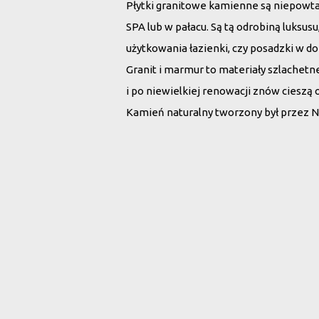
Płytki granitowe kamienne są niepowt
SPA lub w pałacu. Są tą odrobiną luksu
użytkowania łazienki, czy posadzki w d
Granit i marmur to materiały szlachet
i po niewielkiej renowacji znów cieszą 
Kamień naturalny tworzony był przez N
Wybierz płytki 
Rodzaj kamienia:
Wszystko
Marmur
G
Szukaj po nazwie: