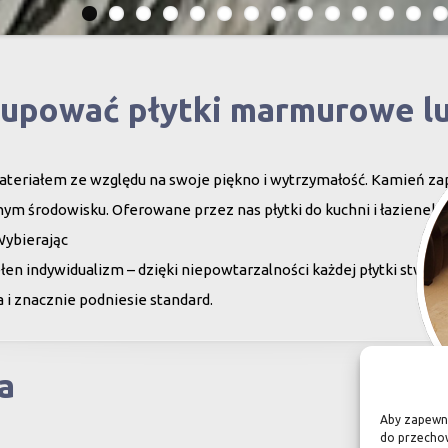
kupować płytki marmurowe l
teriałem ze względu na swoje piękno i wytrzymałość. Kamień za
ym środowisku. Oferowane przez nas płytki do kuchni i łazienek c
Wybierając
en indywidualizm – dzięki niepowtarzalności każdej płytki stwor
 i znacznie podniesie standard.
a
Aby zapewnić
do przechow