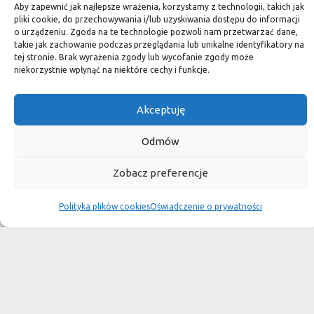
standard.
Aby zapewnić jak najlepsze wrażenia, korzystamy z technologii, takich jak
pliki cookie, do przechowywania i/lub uzyskiwania dostępu do informacji
o urządzeniu. Zgoda na te technologie pozwoli nam przetwarzać dane,
takie jak zachowanie podczas przeglądania lub unikalne identyfikatory na
tej stronie. Brak wyrażenia zgody lub wycofanie zgody może
Okiem dekoratora
niekorzystnie wpłynąć na niektóre cechy i funkcje.
Akceptuję
Płytki granitowe kamienne są niepowtarzalnym materiałem.
Dzięki nim we własnej łazience możemy poczuć się jak w
Odmów
luksusowym
Zobacz preferencje
SPA lub w pałacu. Są tą odrobiną luksusu, na jaką możemy sobie
pozwolić, nie zapominając o praktycznym aspekcie
Polityka plików cookies
Oświadczenie o prywatności
użytkowania łazienki, czy posadzki w domu.
Granit i marmur to materiały szlachetne a jednocześnie
bardzo wytrzymałe. Marmurowe posadzki w zamkach
przetrwały wieki
i po niewielkiej renowacji znów cieszą oko, czego nie można