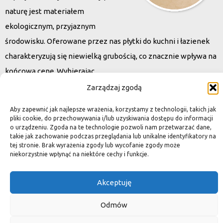
naturę jest materiałem
ekologicznym, przyjaznym
środowisku. Oferowane przez nas płytki do kuchni i łazienek
charakteryzują się niewielką grubością, co znacznie wpływa na
końcową cenę. Wybierając
kamień naturalny zapewniacie sobie pełen indywidualizm –
Zarządzaj zgodą
dzięki niepowtarzalności każdej płytki stworzona przez Was
Aby zapewnić jak najlepsze wrażenia, korzystamy z technologii, takich jak
przestrzeń,
pliki cookie, do przechowywania i/lub uzyskiwania dostępu do informacji
o urządzeniu. Zgoda na te technologie pozwoli nam przetwarzać dane,
ściana, posadzka będzie niepowtarzalna i znacznie podniesie
takie jak zachowanie podczas przeglądania lub unikalne identyfikatory na
standard.
tej stronie. Brak wyrażenia zgody lub wycofanie zgody może
niekorzystnie wpłynąć na niektóre cechy i funkcje.
Akceptuję
Okiem dekoratora
Odmów