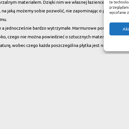
arzalnym materiałem. Dzięki nim we własnej łazience możemy poc
te technolo
przeglądania
su, na jaką możemy sobie pozwolić, nie zapominając o praktycznym
wycofanie z
omu.
ne a jednocześnie bardzo wytrzymałe. Marmurowe posadzki w zam
Ak
oko, czego nie można powiedzieć o sztucznych materiałach, ich ży
aturę, wobec czego każda poszczególna płytka jest niepowtarzaln
do swojego domu
ranit
Inne