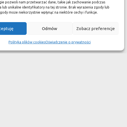
zuć się jak w luksusowym
gie pozwoli nam przetwarzać dane, takie jak zachowanie podczas
 lub unikalne identyfikatory na tej stronie. Brak wyrażenia zgody lub
 aspekcie
gody może niekorzystnie wpłynąć na niektóre cechy i funkcje.
kach przetrwały wieki
ceptuję
Odmów
Zobacz preferencje
wotność jest dużo krótsza.
Polityka plików cookies
Oświadczenie o prywatności
ym dziełem sztuki."