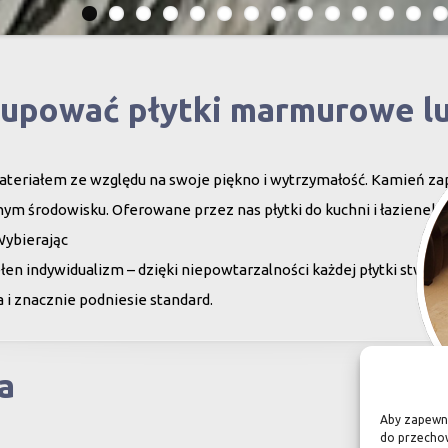
kupować płytki marmurowe l
teriałem ze względu na swoje piękno i wytrzymałość. Kamień za
ym środowisku. Oferowane przez nas płytki do kuchni i łazienek c
Wybierając
en indywidualizm – dzięki niepowtarzalności każdej płytki stwor
 i znacznie podniesie standard.
a
Aby zapewnić
do przechow