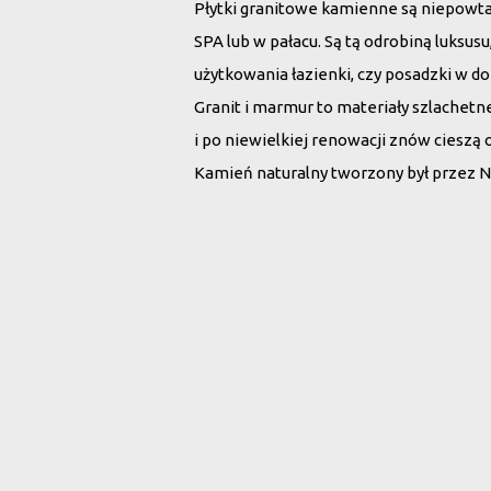
Płytki granitowe kamienne są niepowt
SPA lub w pałacu. Są tą odrobiną luksu
użytkowania łazienki, czy posadzki w d
Granit i marmur to materiały szlachet
i po niewielkiej renowacji znów cieszą 
Kamień naturalny tworzony był przez N
Wybierz płytki 
Rodzaj kamienia:
Wszystko
Marmur
G
Szukaj po nazwie: