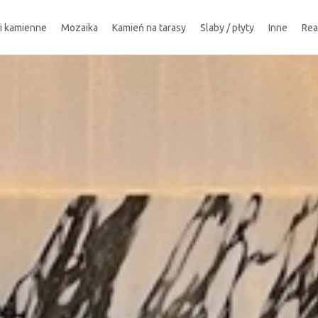
ki kamienne
Mozaika
Kamień na tarasy
Slaby / płyty
Inne
Rea
!