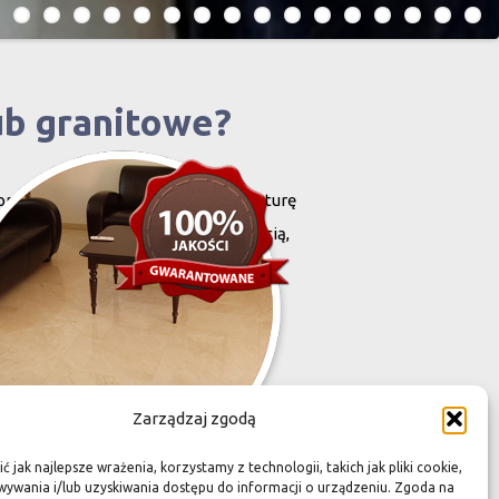
ub granitowe?
projektowany i stworzony przez naturę
harakteryzują się niewielką grubością,
zona przez Was przestrzeń,
Zarządzaj zgodą
 jak najlepsze wrażenia, korzystamy z technologii, takich jak pliki cookie,
ywania i/lub uzyskiwania dostępu do informacji o urządzeniu. Zgoda na