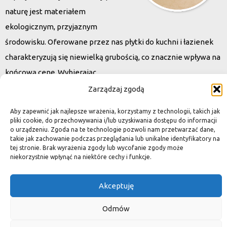
naturę jest materiałem
ekologicznym, przyjaznym
środowisku. Oferowane przez nas płytki do kuchni i łazienek
charakteryzują się niewielką grubością, co znacznie wpływa na
końcową cenę. Wybierając
kamień naturalny zapewniacie sobie pełen indywidualizm –
Zarządzaj zgodą
dzięki niepowtarzalności każdej płytki stworzona przez Was
Aby zapewnić jak najlepsze wrażenia, korzystamy z technologii, takich jak
przestrzeń,
pliki cookie, do przechowywania i/lub uzyskiwania dostępu do informacji
o urządzeniu. Zgoda na te technologie pozwoli nam przetwarzać dane,
ściana, posadzka będzie niepowtarzalna i znacznie podniesie
takie jak zachowanie podczas przeglądania lub unikalne identyfikatory na
standard.
tej stronie. Brak wyrażenia zgody lub wycofanie zgody może
niekorzystnie wpłynąć na niektóre cechy i funkcje.
Akceptuję
Okiem dekoratora
Odmów