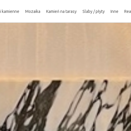
ki kamienne
Mozaika
Kamień na tarasy
Slaby / płyty
Inne
Rea
!