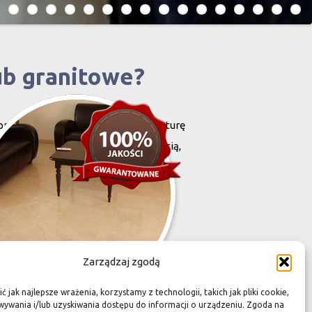
ub granitowe?
projektowany i stworzony przez naturę
harakteryzują się niewielką grubością,
zona przez Was przestrzeń,
Zarządzaj zgodą
 jak najlepsze wrażenia, korzystamy z technologii, takich jak pliki cookie,
ywania i/lub uzyskiwania dostępu do informacji o urządzeniu. Zgoda na