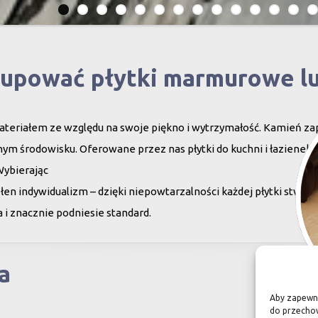
kupować płytki marmurowe l
teriałem ze względu na swoje piękno i wytrzymałość. Kamień za
ym środowisku. Oferowane przez nas płytki do kuchni i łazienek c
Wybierając
en indywidualizm – dzięki niepowtarzalności każdej płytki stwor
 i znacznie podniesie standard.
a
Aby zapewnić
do przechow