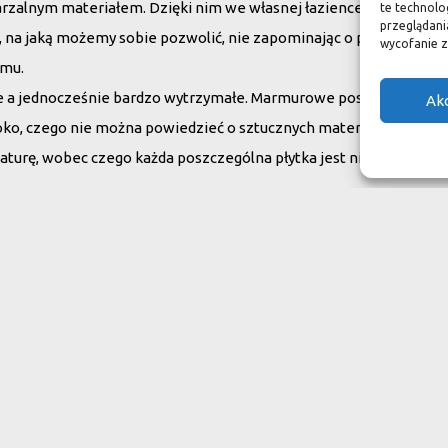
arzalnym materiałem. Dzięki nim we własnej łazience możemy poc
te technolo
przeglądania
su, na jaką możemy sobie pozwolić, nie zapominając o praktycznym
wycofanie z
omu.
ne a jednocześnie bardzo wytrzymałe. Marmurowe posadzki w zam
Ak
oko, czego nie można powiedzieć o sztucznych materiałach, ich ży
aturę, wobec czego każda poszczególna płytka jest niepowtarzaln
do swojego domu
ranit
Inne