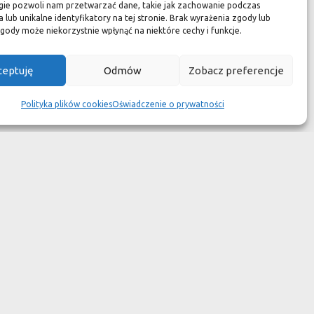
zuć się jak w luksusowym
gie pozwoli nam przetwarzać dane, takie jak zachowanie podczas
 lub unikalne identyfikatory na tej stronie. Brak wyrażenia zgody lub
 aspekcie
gody może niekorzystnie wpłynąć na niektóre cechy i funkcje.
kach przetrwały wieki
ceptuję
Odmów
Zobacz preferencje
wotność jest dużo krótsza.
Polityka plików cookies
Oświadczenie o prywatności
ym dziełem sztuki."