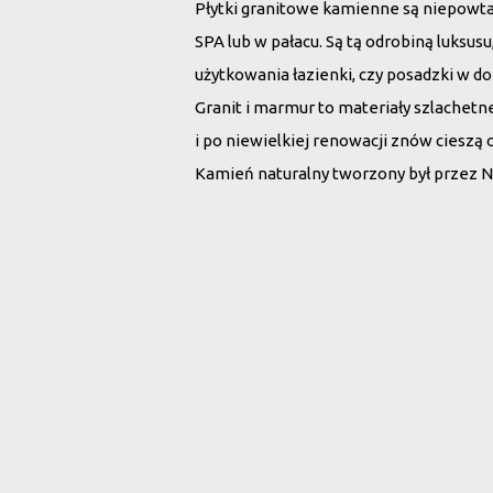
Płytki granitowe kamienne są niepowt
SPA lub w pałacu. Są tą odrobiną luksu
użytkowania łazienki, czy posadzki w d
Granit i marmur to materiały szlachet
i po niewielkiej renowacji znów cieszą 
Kamień naturalny tworzony był przez N
Wybierz płytki 
Rodzaj kamienia:
Wszystko
Marmur
G
Szukaj po nazwie: