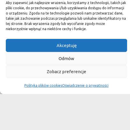
standard.
Aby zapewnić jak najlepsze wrażenia, korzystamy z technologii, takich jak
pliki cookie, do przechowywania i/lub uzyskiwania dostępu do informacji
o urządzeniu. Zgoda na te technologie pozwoli nam przetwarzać dane,
takie jak zachowanie podczas przeglądania lub unikalne identyfikatory na
tej stronie. Brak wyrażenia zgody lub wycofanie zgody może
Okiem dekoratora
niekorzystnie wpłynąć na niektóre cechy i funkcje.
Akceptuję
Płytki granitowe kamienne są niepowtarzalnym materiałem.
Dzięki nim we własnej łazience możemy poczuć się jak w
Odmów
luksusowym
Zobacz preferencje
SPA lub w pałacu. Są tą odrobiną luksusu, na jaką możemy sobie
pozwolić, nie zapominając o praktycznym aspekcie
Polityka plików cookies
Oświadczenie o prywatności
użytkowania łazienki, czy posadzki w domu.
Granit i marmur to materiały szlachetne a jednocześnie
bardzo wytrzymałe. Marmurowe posadzki w zamkach
przetrwały wieki
i po niewielkiej renowacji znów cieszą oko, czego nie można